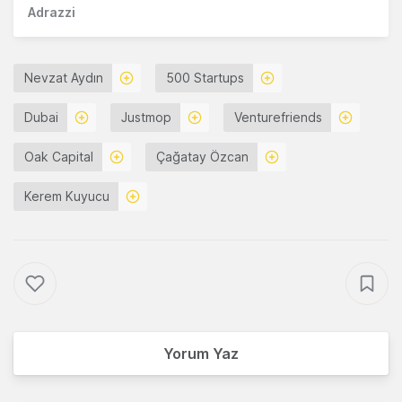
Adrazzi
Nevzat Aydın
500 Startups
Dubai
Justmop
Venturefriends
Oak Capital
Çağatay Özcan
Kerem Kuyucu
Yorum Yaz