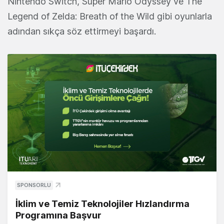
Nintendo Switch, Super Mario Odyssey ve The
Legend of Zelda: Breath of the Wild gibi oyunlarla
adından sıkça söz ettirmeyi başardı.
SPONSORLU
İklim ve Temiz Teknolojiler Hızlandırma
Programına Başvur