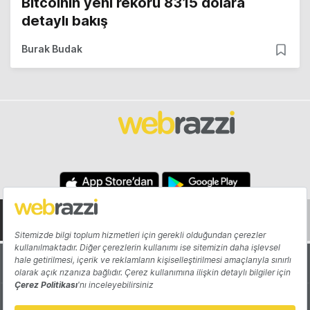
Bitcoinin yeni rekoru 8315 dolara
detaylı bakış
Burak Budak
Hakkında
Yazarlar
Katkıda Bulun
Reklam