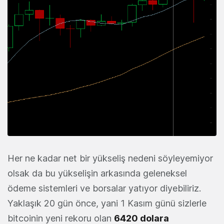
Her ne kadar net bir yükseliş nedeni söyleyemiyor
olsak da bu yükselişin arkasında geleneksel
ödeme sistemleri ve borsalar yatıyor diyebiliriz.
Yaklaşık 20 gün önce, yani 1 Kasım günü sizlerle
bitcoinin yeni rekoru olan
6420 dolara