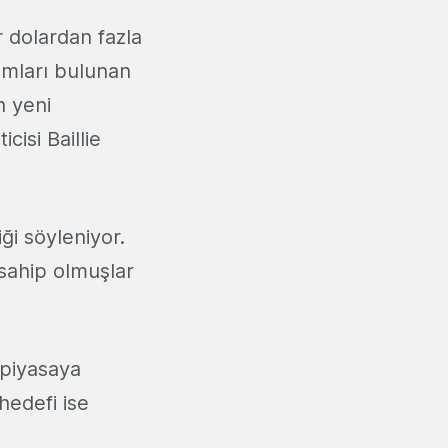
r dolardan fazla
rımları bulunan
n yeni
cisi Baillie
ği söyleniyor.
 sahip olmuşlar
 piyasaya
hedefi ise