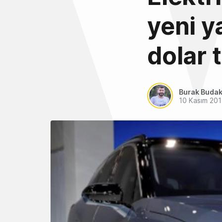
yeni y
dolar 
Burak Buda
10 Kasım 20