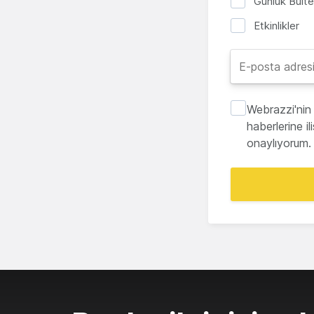
Günlük Bült
Etkinlikler
Webrazzi'nin 
haberlerine i
onaylıyorum.