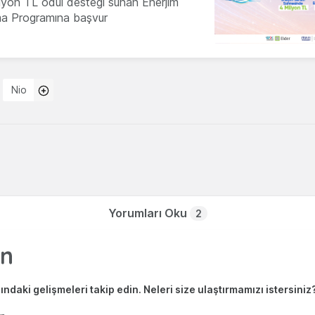
milyon TL ödül desteği sunan Enerjim
ma Programına başvur
Nio
Yorumları Oku
2
ndaki gelişmeleri takip edin. Neleri size ulaştırmamızı istersiniz