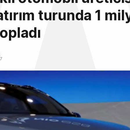
atırım turunda 1 mil
topladı
k
17