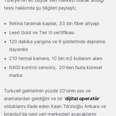
Türkiye'nin en büyük veri merkezi olarak andığı
tesis hakkında şu bilgileri paylaştı;
Retina taramalı kapılar, 33 bin fiber altyapı
Leed Gold ve Tier III sertifikası
120 dakika yangına ve 9 şiddetinde depreme
dayanıklı
210 termal kamera, 10 bin m2 kullanım alanı
6400 kontrol sensörü, 20'den fazla küresel
marka
Turkcell gelirlerinin yüzde 20'sinin ses ve
aramalardan geldiğini ve bir '
dijital operatör
'
olduklarını ifade eden Kaan Terzioğlu Ankara ve
İstanbul'da yeni veri merkezleri açacaklarını