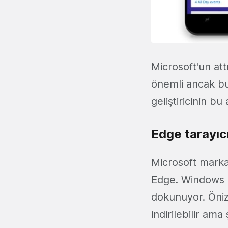
Microsoft'un att
önemli ancak b
geliştiricinin b
Edge tarayıc
Microsoft markas
Edge. Windows 10
dokunuyor. Öni
indirilebilir ama