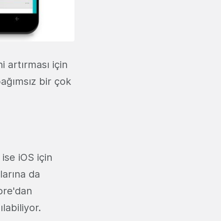
i artırması için
ağımsız bir çok
ise iOS için
larına da
ore'dan
labiliyor.