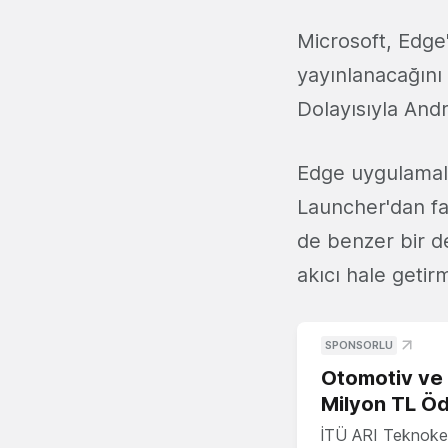
Microsoft, Edge
yayınlanacağını 
Dolayısıyla Andro
Edge uygulamala
Launcher'dan far
de benzer bir d
akıcı hale getir
SPONSORLU
Otomotiv ve M
Milyon TL Öd
İTÜ ARI Teknokent