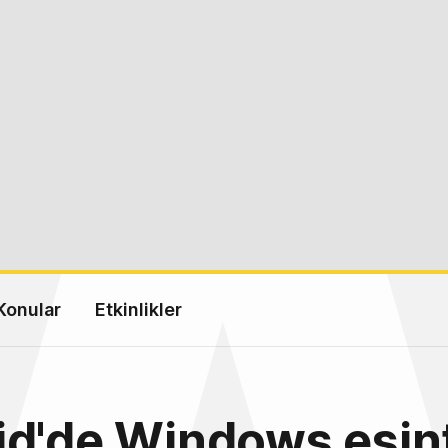
Konular
Etkinlikler
d'de Windows esint