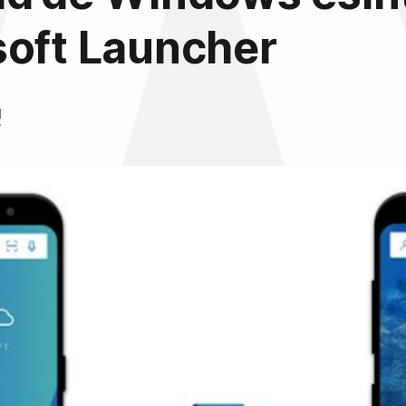
soft Launcher
l
7