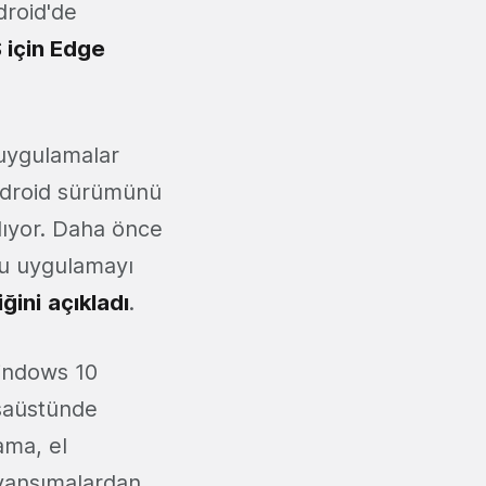
droid'de
 için Edge
ı uygulamalar
ndroid sürümünü
lıyor. Daha önce
bu uygulamayı
ğini
açıkladı
.
Windows 10
asaüstünde
ama, el
i yansımalardan