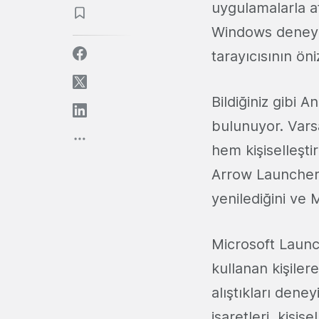
uygulamalarla a
Windows deney
tarayıcısının ö
Bildiğiniz gibi A
bulunuyor. Var
hem kişiselleşt
Arrow Launcher 
yenilediğini ve
Microsoft Launc
kullanan kişiler
alıştıkları dene
işaretleri, kişi