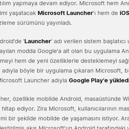
tılım yapmaya devam ediyor. Microsoft hem An
imi yaşatacak
Microsoft Launcher
'ı hem de
iOS
nizleme sürümünü yayınladı.
ndroid'de '
Launcher
' adı verilen sistem başlatıc
sayılan modda Google'a ait olan bu uygulama A
irmeyi hem de yeni özelliklerle desteklemeyi sağ
adıyla böyle bir uygulama çıkaran Microsoft, 
 Microsoft Launcher adıyla
Google Play'e yükledi
her, özellikle mobilde Android, masaüstünde 
e hitap ediyor. Zira Microsoft, kullanıcılarının m
yimi bir şekilde mobilde de yaşamasını istiyor. Ar
selleştirilmiş akış Microsoft'un Android tarafındak