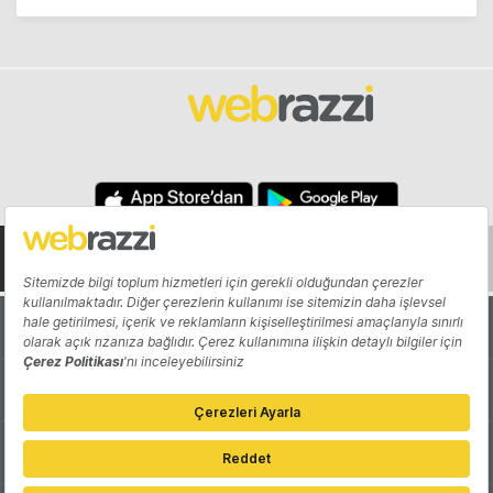
Hakkında
Yazarlar
Katkıda Bulun
Reklam
Girişiminizi Tanıtın
İletişim