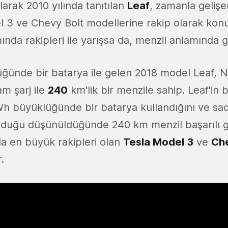
olarak 2010 yılında tanıtılan
Leaf
, zamanla gelişe
el 3 ve Chevy Bolt modellerine rakip olarak ko
mında rakipleri ile yarışsa da, menzil anlamında g
ünde bir batarya ile gelen 2018 model Leaf, Ni
am şarj ile
240
km'lik bir menzile sahip. Leaf'in b
h büyüklüğünde bir batarya kullandığını ve s
lduğu düşünüldüğünde 240 km menzil başarılı g
a en büyük rakipleri olan
Tesla Model 3
ve
Ch
.