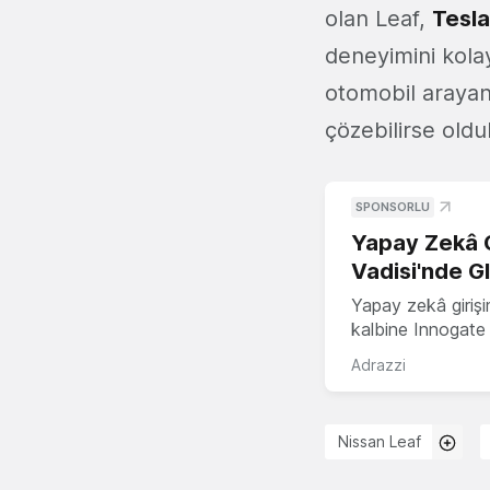
olan Leaf,
Tesla
deneyimini kolay
otomobil arayanl
çözebilirse olduk
SPONSORLU
Yapay Zekâ G
Vadisi'nde G
Yapay zekâ girişi
kalbine Innogate i
Adrazzi
Nissan Leaf