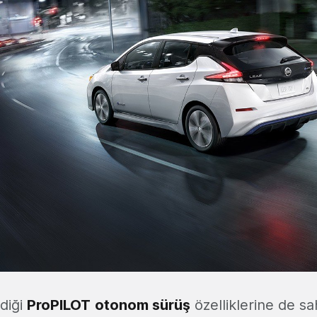
rdiği
ProPILOT
otonom sürüş
özelliklerine de sa