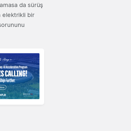
unamasa da sürüş
lektrikli bir
l sorununu