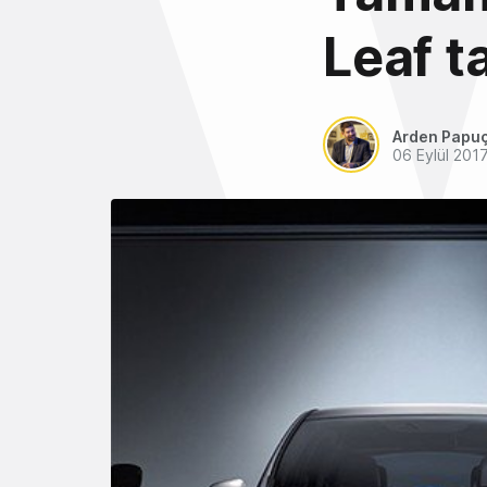
Leaf ta
Arden Papu
06 Eylül 201