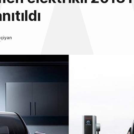
nıtıldı
ççiyan
7