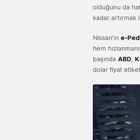
olduğunu da hatı
kadar artırmak i
Nissan'ın
e-Ped
hem hızlanmanız
başında
ABD
,
K
dolar fiyat etike