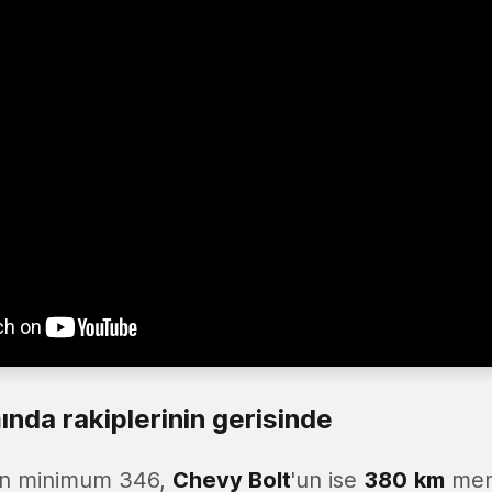
ında rakiplerinin gerisinde
ün minimum 346,
Chevy Bolt
'un ise
380
km
menz