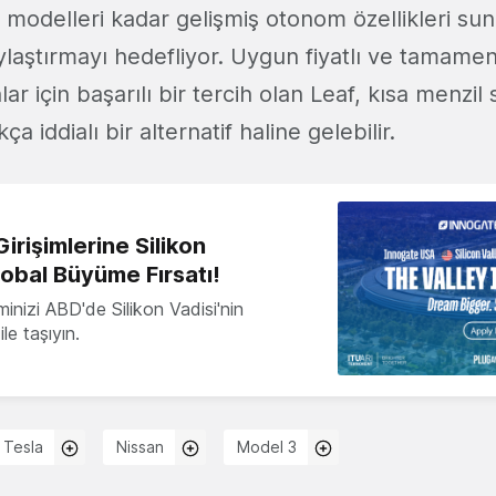
modelleri kadar gelişmiş otonom özellikleri s
laştırmayı hedefliyor. Uygun fiyatlı ve tamamen e
ar için başarılı bir tercih olan Leaf, kısa menzi
ça iddialı bir alternatif haline gelebilir.
irişimlerine Silikon
lobal Büyüme Fırsatı!
minizi ABD'de Silikon Vadisi'nin
le taşıyın.
Tesla
Nissan
Model 3