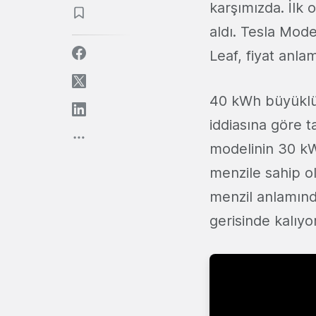
karşımızda. İlk 
aldı. Tesla Mod
Leaf, fiyat anla
40 kWh büyüklüğ
iddiasına göre t
modelinin 30 kW
menzile sahip o
menzil anlamınd
gerisinde kalıyor