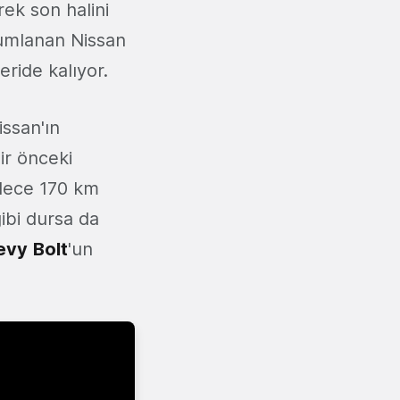
rek son halini
numlanan Nissan
eride kalıyor.
ssan'ın
ir önceki
adece 170 km
ibi dursa da
evy
Bolt
'un