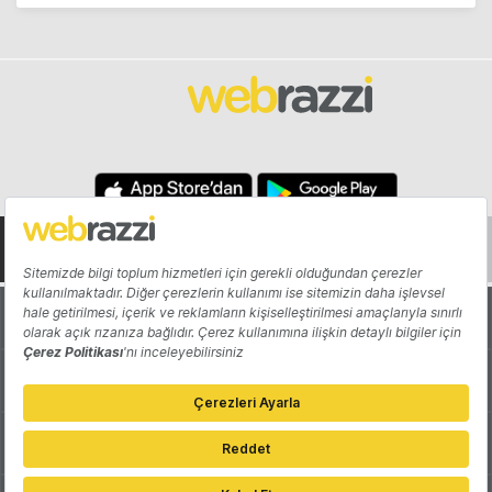
Hakkında
Yazarlar
Katkıda Bulun
Reklam
Girişiminizi Tanıtın
İletişim