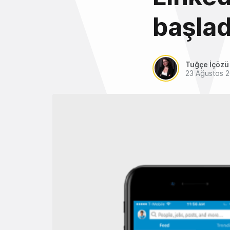
başlad
Tuğçe İçözü
23 Ağustos 