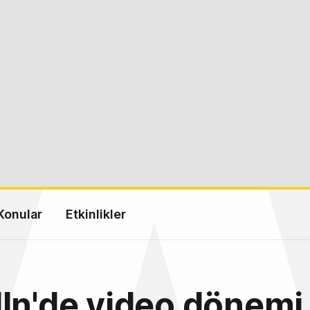
Konular
Etkinlikler
In'de video dönemi