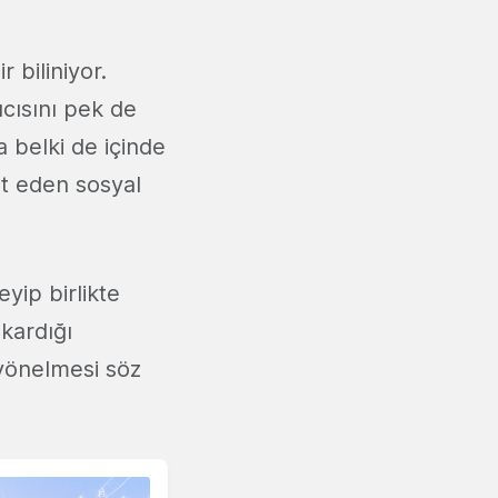
 biliniyor.
cısını pek de
 belki de içinde
et eden sosyal
eyip birlikte
ıkardığı
yönelmesi söz