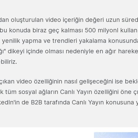
ndan oluşturulan video içeriğin değeri uzun süredir
bu konuda biraz geç kalması 500 milyonl kullanı
ra yenilik yapma ve trendleri yakalama konusunda
ı" dikeyi içinde olması nedeniyle en ağır harek
iliriz.
ıkan video özelliğinin nasıl gelişeceğini ise bekl
 tüm sosyal ağların Canlı Yayın özelliğini öne ç
edIn'in de B2B tarafında Canlı Yayın konusuna 