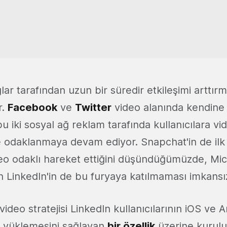
lar tarafından uzun bir süredir etkileşimi arttırm
r.
Facebook
ve
Twitter
video alanında kendine y
 bu iki sosyal ağ reklam tarafında kullanıcılara v
odaklanmaya devam ediyor. Snapchat'in de ilk
eo odaklı hareket ettiğini düşündüğümüzde, Mic
n LinkedIn'in de bu furyaya katılmaması imkansı
video stratejisi LinkedIn kullanıcılarının iOS ve 
o yüklemesini sağlayan
bir özellik
üzerine kurul