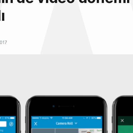
ı
2017