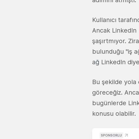
adımını atmıştı.
Kullanıcı tarafı
Ancak LinkedIn 
şaşırtmıyor. Zi
bulunduğu "iş ağ
ağ LinkedIn diyeb
Bu şekilde yola ç
göreceğiz. Ancak
bugünlerde Link
konusu olabilir.
SPONSORLU