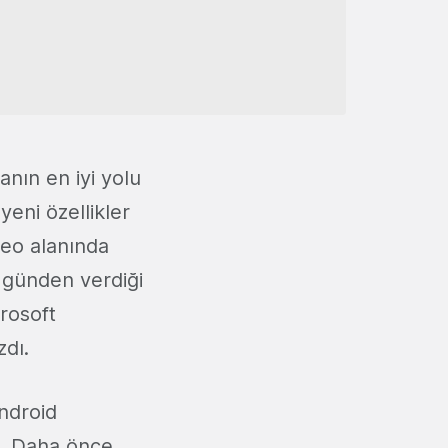
anın en iyi yolu
eni özellikler
ideo alanında
 günden verdiği
rosoft
zdı.
Android
u. Daha önce