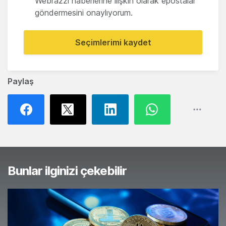
Webrazzi haberlerine ilişkin olarak epostalar
göndermesini onaylıyorum.
Seçimlerimi kaydet
Paylaş
Bunlar ilginizi çekebilir