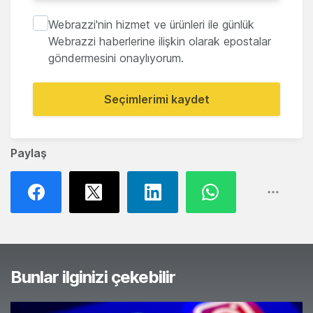
Webrazzi'nin hizmet ve ürünleri ile günlük
Webrazzi haberlerine ilişkin olarak epostalar
göndermesini onaylıyorum.
Seçimlerimi kaydet
Paylaş
Bunlar ilginizi çekebilir