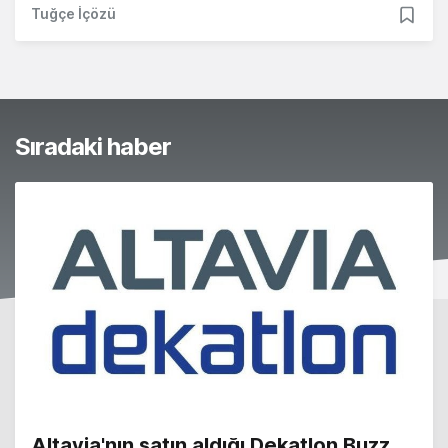
Tuğçe İçözü
Sıradaki haber
Altavia'nın satın aldığı Dekatlon Buzz