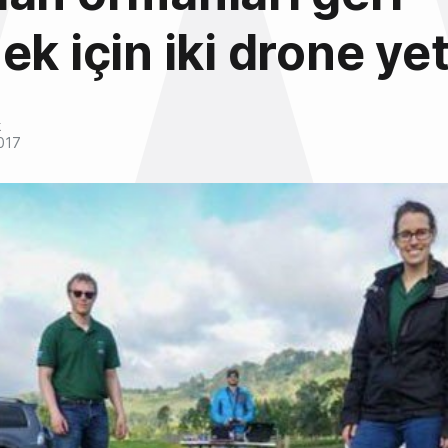
ek için iki drone ye
k
017