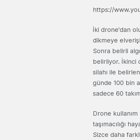
https://www.y
İki drone'dan ol
dikmeye elverişl
Sonra belirli al
belirliyor. İkin
silahı ile belir
günde 100 bin ağ
sadece 60 takım 
Drone kullanım 
taşımacılığı hay
Sizce daha farkl