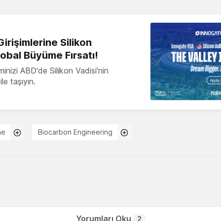
irişimlerine Silikon
lobal Büyüme Fırsatı!
minizi ABD'de Silikon Vadisi'nin
le taşıyın.
ne
Biocarbon Engineering
Yorumları Oku
2