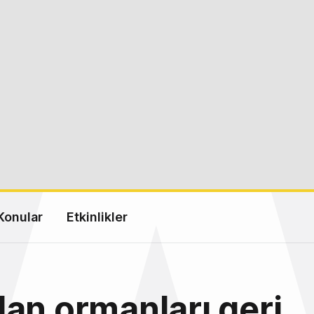
Konular
Etkinlikler
an ormanları geri