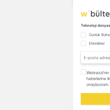
Teknoloji dünyası
Günlük Bült
Etkinlikler
Webrazzi'nin 
haberlerine i
onaylıyorum.