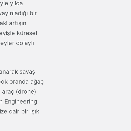
yle yılda
ayınladığı bir
ki artışın
eyişle küresel
eyler dolaylı
lanarak savaş
çok oranda ağaç
z araç (drone)
n Engineering
e dair bir ışık