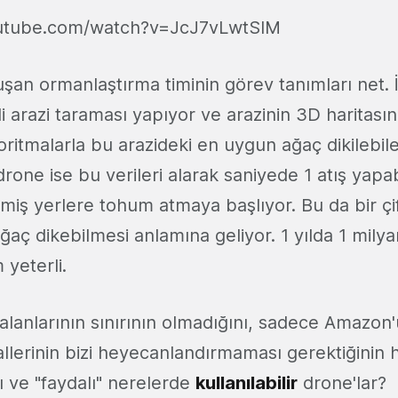
outube.com/watch?v=JcJ7vLwtSIM
uşan ormanlaştırma timinin görev tanımları net. 
i arazi taraması yapıyor ve arazinin 3D haritasını
goritmalarla bu arazideki en uygun ağaç dikilebil
ci drone ise bu verileri alarak saniyede 1 atış yap
lenmiş yerlere tohum atmaya başlıyor. Bu da bir ç
aç dikebilmesi anlamına geliyor. 1 yılda 1 milya
yeterli.
alanlarının sınırının olmadığını, sadece Amazon
allerinin bizi heyecanlandırmaması gerektiğinin h
ı ve "faydalı" nerelerde
kullanılabilir
drone'lar?