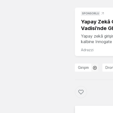
SPONSORLU
Yapay Zekâ G
Vadisi'nde G
Yapay zekâ girişi
kalbine Innogate i
Adrazzi
Girişim
Dro