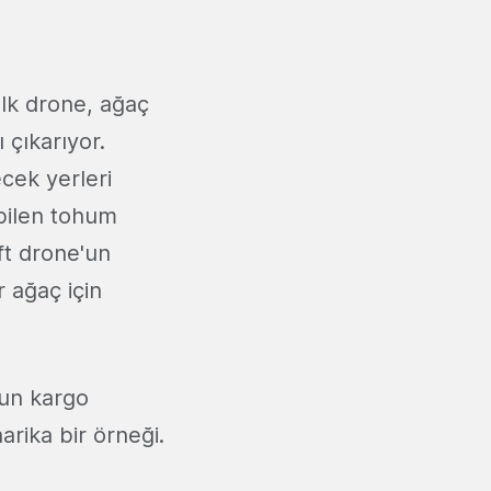
İlk drone, ağaç
 çıkarıyor.
ecek yerleri
abilen tohum
ift drone'un
r ağaç için
'un kargo
arika bir örneği.