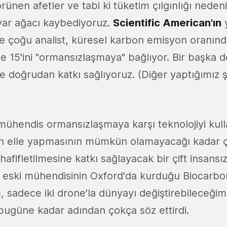
rünen afetler ve tabi ki tüketim çılgınlığı nedeni
yar ağacı kaybediyoruz.
Scientific American'ın
y
e çoğu analist, küresel karbon emisyon oranında
 15'ini "ormansızlaşmaya" bağlıyor. Bir başka d
ine doğrudan katkı sağlıyoruz. (Diğer yaptığımız ş
)
r mühendis ormansızlaşmaya karşı teknolojiyi kul
rın elle yapmasının mümkün olamayacağı kadar 
hafifletilmesine katkı sağlayacak bir çift insansı
 eski mühendisinin Oxford'da kurduğu Biocarbo
 sadece iki drone'la dünyayı değiştirebileceğimiz
 bugüne kadar adından çokça söz ettirdi.