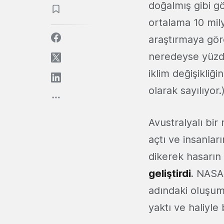
doğalmış gibi gö
ortalama 10 mil
araştırmaya gör
neredeyse yüzde
iklim değişikliğ
olarak sayılıyor.
Avustralyalı bi
açtı ve insanla
dikerek hasarın 
geliştirdi
. NASA
adındaki oluşum,
yaktı ve haliyle