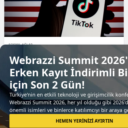
SOSYAL AĞLAR
TikTok yasağının 48 saati
Tuğçe İçözü
Sıradaki haber