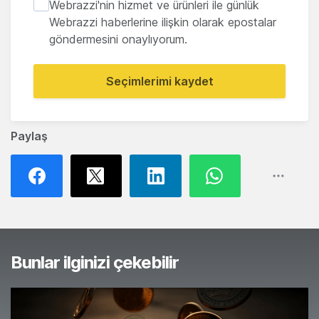
Webrazzi'nin hizmet ve ürünleri ile günlük
Webrazzi haberlerine ilişkin olarak epostalar
göndermesini onaylıyorum.
Seçimlerimi kaydet
Paylaş
Bunlar ilginizi çekebilir