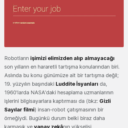
Robotların
işimizi elimizden alıp
almayacağı
son yılların en hararetli tartışma konularından biri.
Aslında bu konu günümüze ait bir tartışma değil;
19. yüzyılın başındaki
Luddite İsyanları
da,
1960'larda NASA'daki hesaplama uzmanlarının
işlerini bilgisayarlara kaptırması da (bkz:
Gizli
Sayılar filmi
) insan-robot çatışmasının bir
örneğiydi. Bugünkü durum belki biraz daha
karmaşık ve
yapay zekâ
nın yükselişi