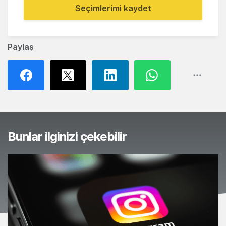
Seçimlerimi kaydet
Paylaş
Bunlar ilginizi çekebilir