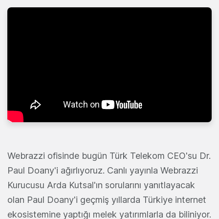
Webrazzi ofisinde bugün Türk Telekom CEO'su Dr.
Paul Doany'i ağırlıyoruz. Canlı yayınla Webrazzi
Kurucusu Arda Kutsal'ın sorularını yanıtlayacak
olan Paul Doany'i geçmiş yıllarda Türkiye internet
ekosistemine yaptığı melek yatırımlarla da biliniyor.