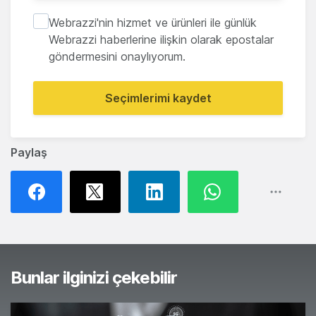
Webrazzi'nin hizmet ve ürünleri ile günlük
Webrazzi haberlerine ilişkin olarak epostalar
göndermesini onaylıyorum.
Seçimlerimi kaydet
Paylaş
Bunlar ilginizi çekebilir