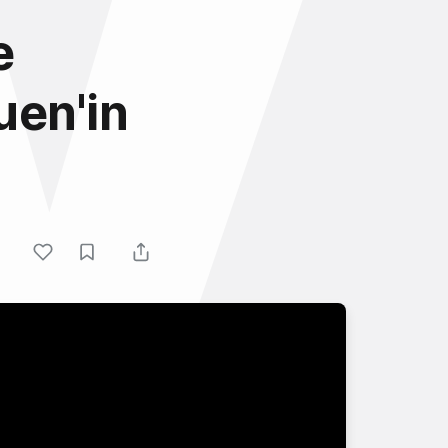
e
uen'in