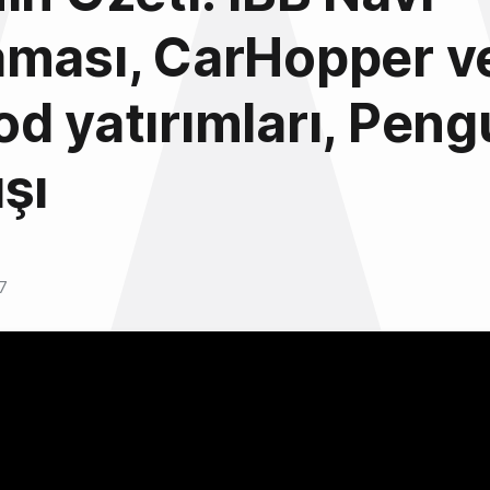
aması, CarHopper v
d yatırımları, Peng
şı
7