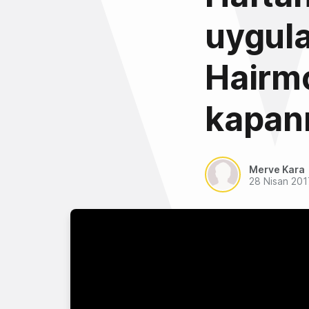
uygul
Hairmo
kapanı
Merve Kara
28 Nisan 201