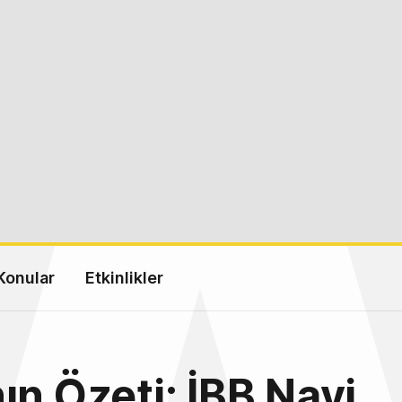
Konular
Etkinlikler
ın Özeti: İBB Navi