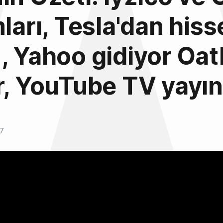
mları, Tesla'dan hiss
, Yahoo gidiyor Oat
r, YouTube TV yayı
17