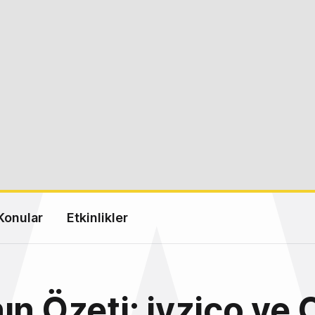
Konular
Etkinlikler
ın Özeti: iyzico ve 