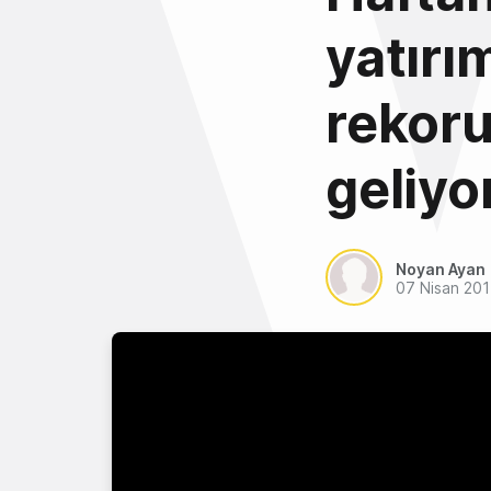
yatırı
rekoru
geliyo
Noyan Ayan
07 Nisan 20