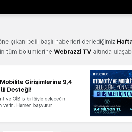
ne çıkan belli başlı haberleri derlediğimiz
Hafta
zin tüm bölümlerine
Webrazzi TV
altında ulaşabil
obilite Girişimlerine 9,4
ül Desteği!
 ve OİB iş birliğiyle geleceğin
ön verin. Hemen başvurun.