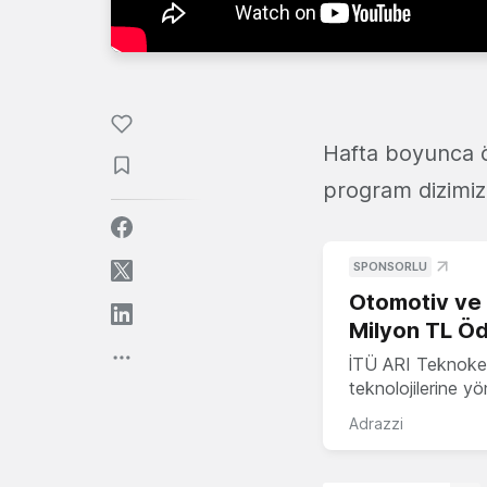
Hafta boyunca ö
program dizimi
SPONSORLU
Otomotiv ve M
Milyon TL Öd
İTÜ ARI Teknokent
teknolojilerine y
Adrazzi