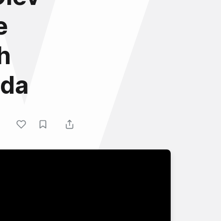
e
h
nda