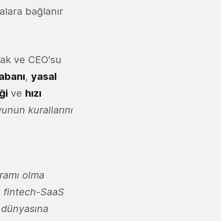
alara bağlanır
tak ve CEO'su
tabanı
,
yasal
ği
ve
hızı
unun kurallarını
gramı olma
a fintech-SaaS
İ dünyasına