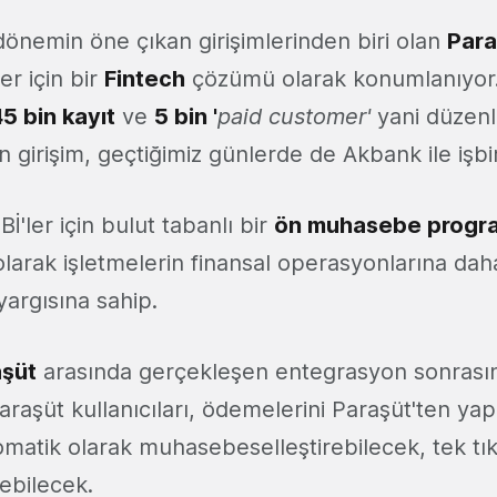
dönemin öne çıkan girişimlerinden biri olan
Para
er için bir
Fintech
çözümü olarak konumlanıyor.
5 bin kayıt
ve
5 bin '
paid customer'
yani düzen
 girişim, geçtiğimiz günlerde de Akbank ile işbir
OBİ'ler için bulut tabanlı bir
ön muhasebe progr
larak işletmelerin finansal operasyonlarına daha
yargısına sahip.
aşüt
arasında gerçekleşen entegrasyon sonras
araşüt kullanıcıları, ödemelerini Paraşüt'ten ya
omatik olarak muhasebeselleştirebilecek, tek tık
ebilecek.