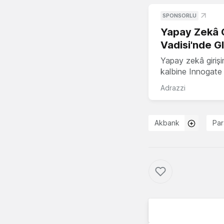
SPONSORLU
Yapay Zekâ G
Vadisi'nde G
Yapay zekâ girişi
kalbine Innogate i
Adrazzi
Akbank
Par