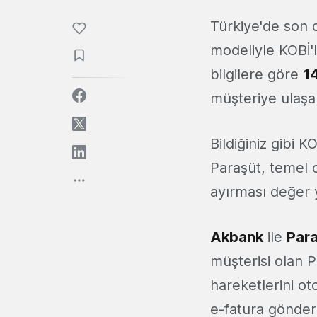
Türkiye'de son 
modeliyle KOBİ'l
bilgilere göre
14
müşteriye ulaşan
Bildiğiniz gibi K
Paraşüt, temel o
ayırması değer 
Akbank
ile
Par
müşterisi olan P
hareketlerini ot
e-fatura gönder