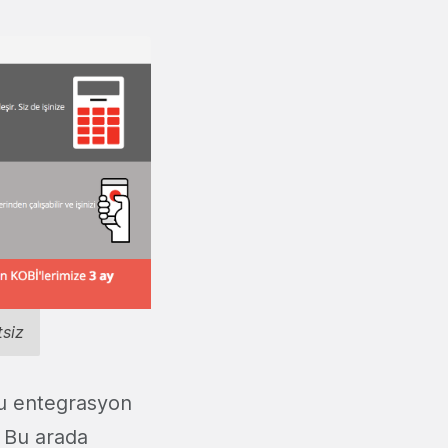
siz
 bu entegrasyon
. Bu arada