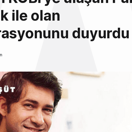
 ile olan
rasyonunu duyurdu
an