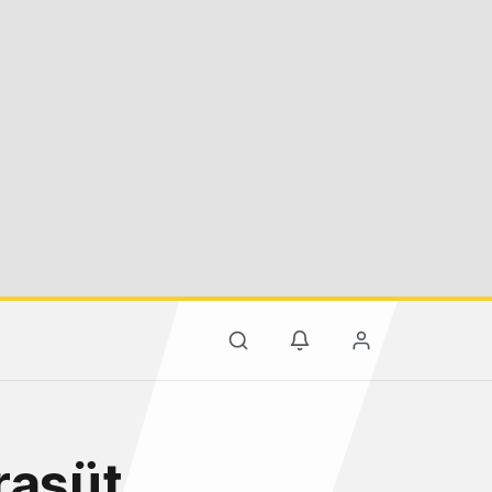
raşüt,