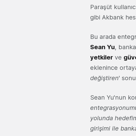
Paraşüt kullanı
gibi Akbank hesa
Bu arada entegr
Sean Yu
, banka
yetkiler
ve
güv
eklenince ortaya
değiştiren
' sonu
Sean Yu'nun konuy
entegrasyonumuz
yolunda hedefim
girişimi ile ban