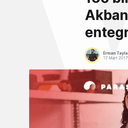
Akbank
enteg
Erman Tayl
17 Mart 2017