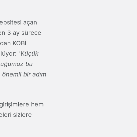
ebsitesi açan
en 3 ay sürece
ndan KOBİ
lüyor: "K
üçük
rduğumuz bu
 önemli bir adım
 girişimlere hem
meleri sizlere