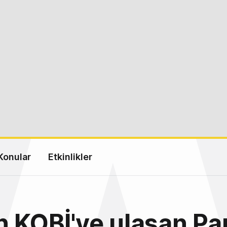
Konular
Etkinlikler
n KOBİ'ye ulaşan Pa