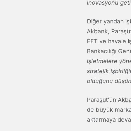
inovasyonu geti
Diğer yandan işb
Akbank, Paraşüt
EFT ve havale i
Bankacılığı Gen
işletmelere yön
stratejik işbirl
olduğunu düşün
Paraşüt'ün Akba
de büyük markal
aktarmaya deva