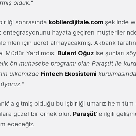
rmiş olduk.
"
irliği sonrasında
kobilerdijitale.com
şeklinde w
 entegrasyonunu hayata geçiren müşterilerind
şlemleri için ücret almayacakmış. Akbank tarafı
el Müdür Yardımcısı
Bülent Oğuz
ise şunları söy
elik ön muhasebe programı olan Paraşüt ile ku
iğinin ülkemizde
Fintech Ekosistemi
kurulmasında
üyoruz.
"
nk'la gitmiş olduğu bu işbirliği umarız hem tüm
ara güzel bir örnek olur.
Paraşüt
'le ilgili geliş
m edeceğiz.