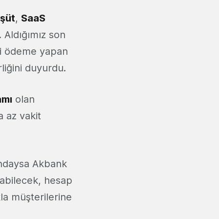
şüt
,
SaaS
 Aldığımız son
li ödeme yapan
liğini duyurdu.
amı
olan
 az vakit
ındaysa Akbank
pabilecek, hesap
la müşterilerine