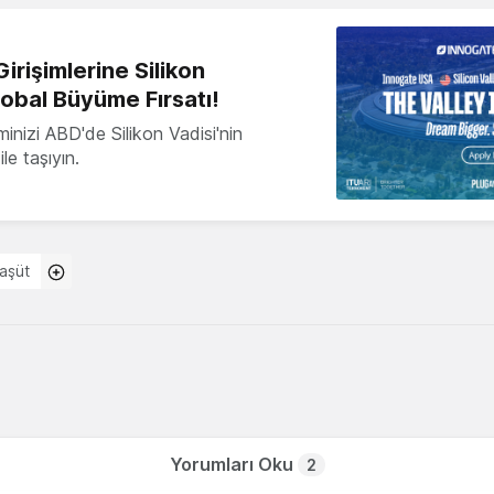
irişimlerine Silikon
lobal Büyüme Fırsatı!
minizi ABD'de Silikon Vadisi'nin
le taşıyın.
aşüt
Yorumları Oku
2