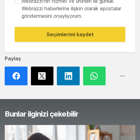
Webrazzi'nin hizmet ve ürünleri ile günlük
Webrazzi haberlerine ilişkin olarak epostalar
göndermesini onaylıyorum.
Seçimlerimi kaydet
Paylaş
Bunlar ilginizi çekebilir