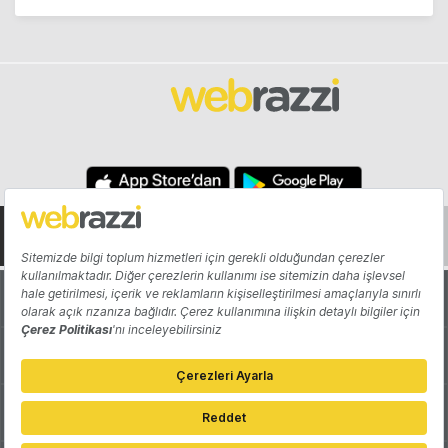
Hakkında
Yazarlar
Katkıda Bulun
Reklam
Girişiminizi Tanıtın
İletişim