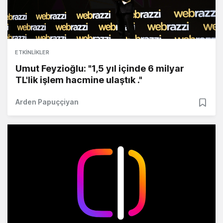
ETKINLIKLER
Umut Feyzioğlu: "1,5 yıl içinde 6 milyar
TL'lik işlem hacmine ulaştık ."
Arden Papuççiyan