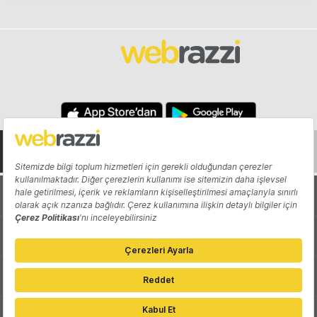
Hakkında
Yazarlar
Katkıda Bulun
Reklam
Girişiminizi Tanıtın
İletişim
Çerez Tercihleri
Gizlilik Politikası