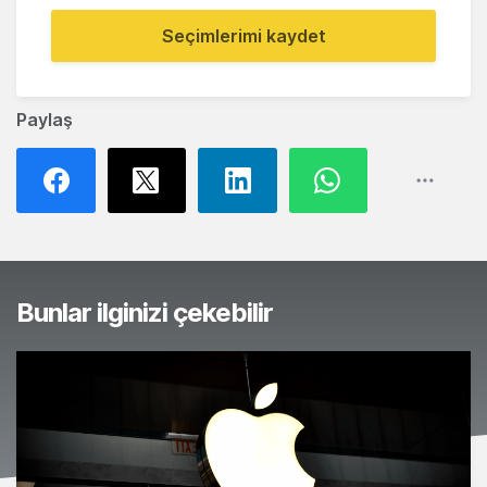
Seçimlerimi kaydet
Paylaş
Bunlar ilginizi çekebilir