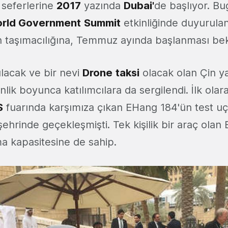
u seferlerine
2017
yazında
Dubai'
de başlıyor. B
rld Government
Summit
etkinliğinde duyurul
an taşımacılığına, Temmuz ayında başlanması bek
nılacak ve bir nevi
Drone
taksi
olacak olan Çin y
nlik boyunca katılımcılara da sergilendi. İlk ola
S
fuarında karşımıza çıkan EHang 184'ün test uçu
ehrinde geçekleşmişti. Tek kişilik bir araç ola
ma kapasitesine de sahip.