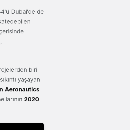
84'ü Dubai'de de
 katedebilen
içerisinde
,
rojelerden biri
 sıkıntı yaşayan
n
Aeronautics
ne'larının
2020