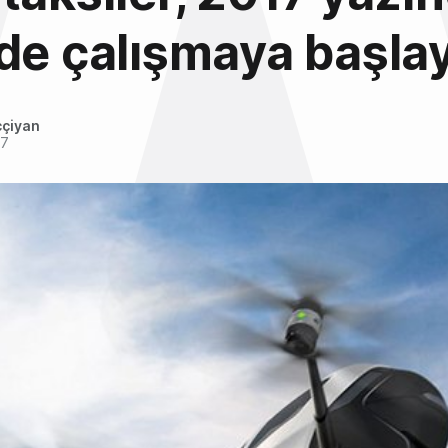
de çalışmaya başla
ççiyan
17