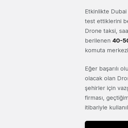
Etkinlikte Duba
test ettiklerini
Drone taksi, saa
berilenen
40-5
komuta merkezi
Eğer başarılı olu
olacak olan Dron
şehirler için vaz
firması, geçtiği
itibariyle kulla