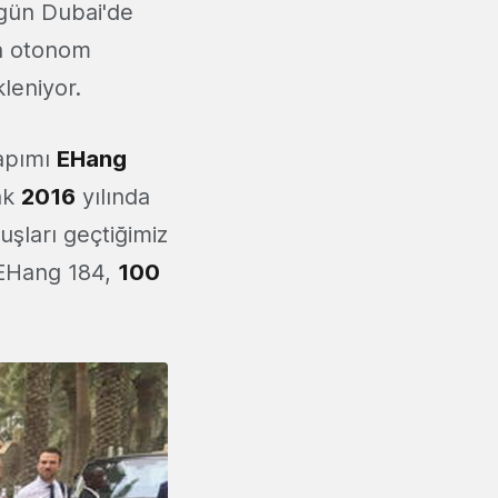
ugün Dubai'de
an otonom
leniyor.
apımı
EHang
rak
2016
yılında
şları geçtiğimiz
n EHang 184,
100