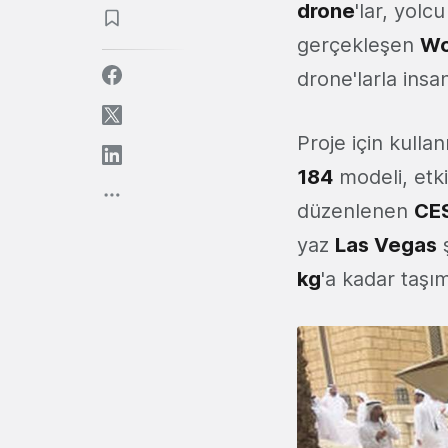
drone
'lar, yolc
gerçekleşen
Wo
drone'larla ins
Proje için kulla
184
modeli, etki
düzenlenen
CE
yaz
Las Vegas
ş
kg
'a kadar taşı