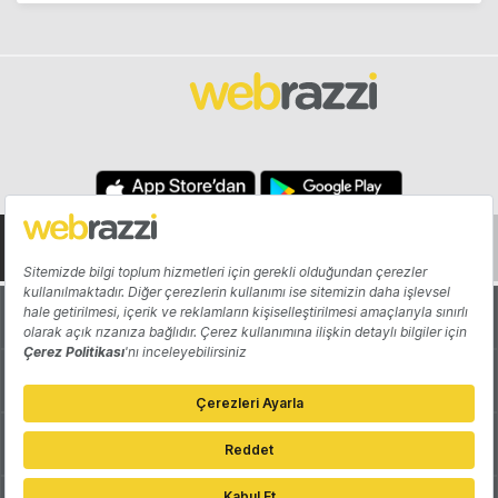
Hakkında
Yazarlar
Katkıda Bulun
Reklam
Girişiminizi Tanıtın
İletişim