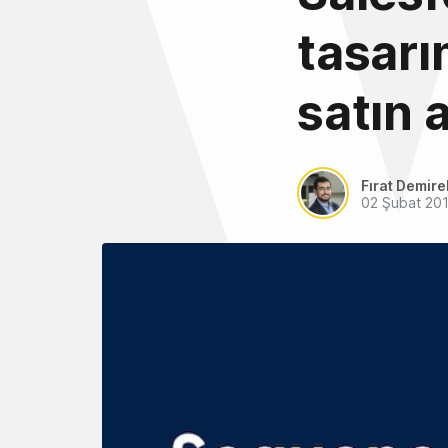
tasarı
satın a
Fırat Demire
02 Şubat 20