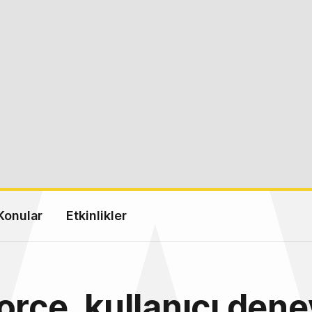
Konular
Etkinlikler
orce, kullanıcı dene