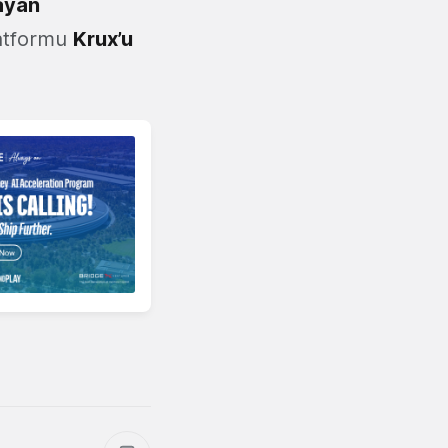
layan
latformu
Krux’u