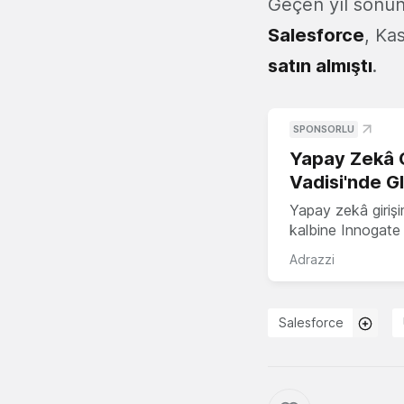
Geçen yıl sonu
Salesforce
, Ka
satın almıştı
.
SPONSORLU
Yapay Zekâ G
Vadisi'nde G
Yapay zekâ girişi
kalbine Innogate i
Adrazzi
Salesforce