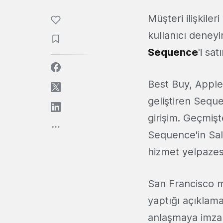
Müşteri ilişkil
kullanıcı deneyi
Sequence
'i sat
Best Buy, Apple,
geliştiren Seque
girişim. Geçmiş
Sequence'in Sal
hizmet yelpazes
San Francisco m
yaptığı açıklam
anlaşmaya imza 