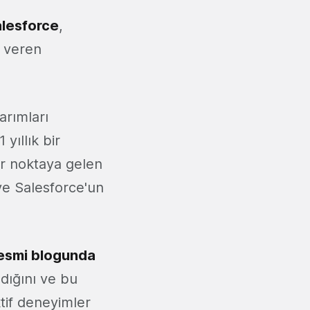
lesforce
,
t veren
arımları
yıllık bir
ir noktaya gelen
ve Salesforce'un
esmi blogunda
dığını ve bu
tif deneyimler