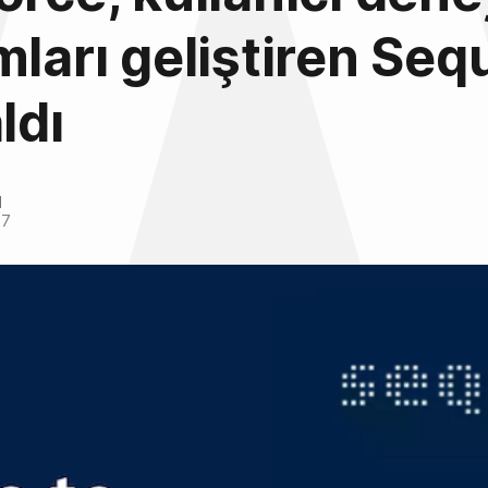
mları geliştiren Seq
ldı
l
17