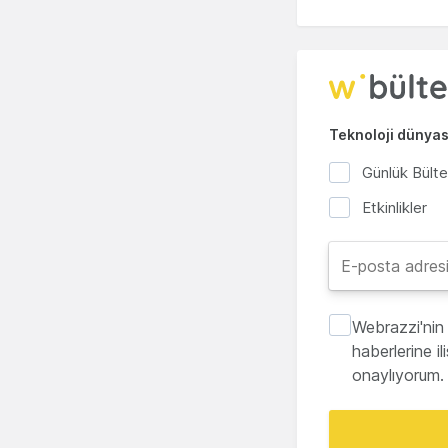
Teknoloji dünyası
Günlük Bült
Etkinlikler
Webrazzi'nin 
haberlerine i
onaylıyorum.