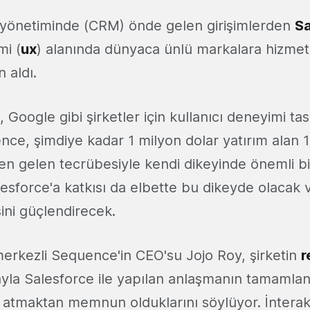
eri yönetiminde (CRM) önde gelen girişimlerden
Sa
mi (
ux
) alanında dünyaca ünlü markalara hizme
ın aldı.
 Google gibi şirketler için kullanıcı deneyimi tas
nce, şimdiye kadar 1 milyon dolar yatırım alan 11 
ten gelen tecrübesiyle kendi dikeyinde önemli b
esforce'a katkısı da elbette bu dikeyde olacak 
ini güçlendirecek.
erkezli Sequence'in CEO'su Jojo Roy, şirketin
r
ayla Salesforce ile yapılan anlaşmanın tamamlan
atmaktan memnun olduklarını söylüyor. İnterak