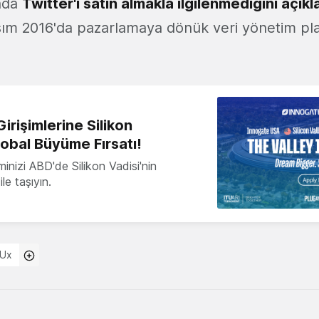
nda
Twitter'ı satın almakla ilgilenmediğini açık
sım 2016'da pazarlamaya dönük veri yönetim p
irişimlerine Silikon
lobal Büyüme Fırsatı!
minizi ABD'de Silikon Vadisi'nin
le taşıyın.
Ux