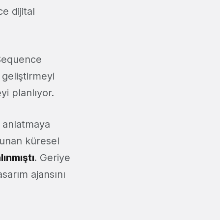
 dijital
 Sequence
 geliştirmeyi
i planlıyor.
a anlatmaya
sunan küresel
lınmıştı
. Geriye
asarım ajansını