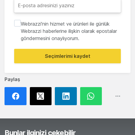
Webrazzi'nin hizmet ve ürünleri ile günlük
Webrazzi haberlerine ilişkin olarak epostalar
göndermesini onaylıyorum.
Seçimlerimi kaydet
Paylaş
Bunlar ilginizi çekebilir