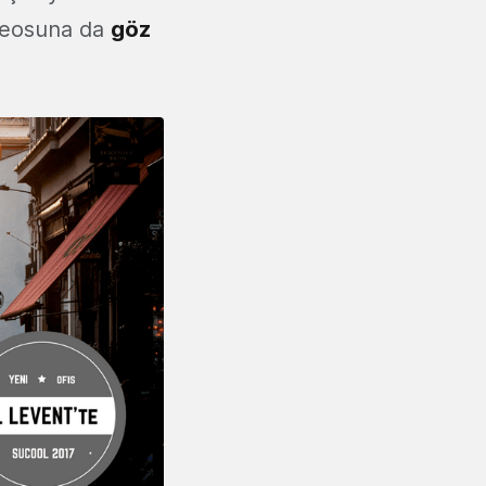
ideosuna da
göz