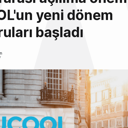
L'un yeni dönem
uları başladı
an
7