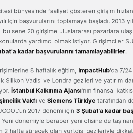
itesi bünyesinde faaliyet gösteren girişim hızl
yılı için başvurularını toplamaya başladı. 2013 y
u sene 20 girişime uluslararası pazarlara ulaş
 konularda yardımcı olmak istiyor. Girişimciler 
ubat'a kadar
başvurularını tamamlayabilirler
.
şimlerine 8 haftalık eğitim,
ImpactHub
'da 7/24
lık Silikon Vadisi ve Londra gezileri ve yatırım da
yor.
İstanbul Kalkınma Ajansı
'nın finansal katkı
şimcilik Vakfı
ve
Siemens Türkiye
tarafından de
SUCOOL'un 2017 dönemi için
3 Şubat'a kadar ba
. Yeni dönemiyle beraber yeni ofisine de taşın
2 hafta sürecek olan yurtdışı gezileriyle dikkat