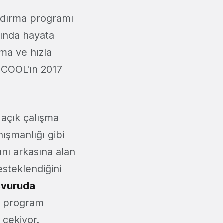
andırma programı
ılında hayata
ma ve hızla
SUCOOL'ın 2017
 açık çalışma
nışmanlığı gibi
sını arkasına alan
steklendiğini
şvuruda
an program
 çekiyor.