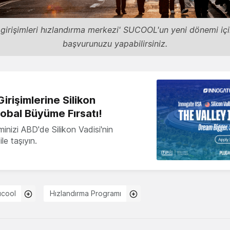
ı girişimleri hızlandırma merkezi' SUCOOL'un yeni dönemi iç
başvurunuzu yapabilirsiniz.
irişimlerine Silikon
lobal Büyüme Fırsatı!
minizi ABD'de Silikon Vadisi'nin
le taşıyın.
ucool
Hızlandırma Programı