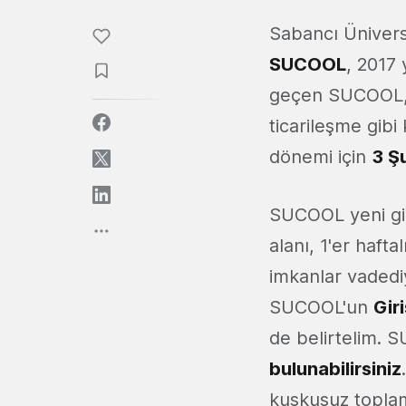
Sabancı Ünivers
SUCOOL
, 2017 
geçen SUCOOL, b
ticarileşme gibi
dönemi için
3 Ş
SUCOOL yeni giri
alanı, 1'er hafta
imkanlar vadedi
SUCOOL'un
Giri
de belirtelim. 
bulunabilirsiniz
kuşkusuz toplam 