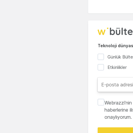
Teknoloji dünyası
Günlük Bült
Etkinlikler
Webrazzi'nin 
haberlerine i
onaylıyorum.