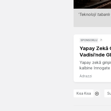
'Teknoloji tabanl
SPONSORLU
Yapay Zekâ G
Vadisi'nde G
Yapay zekâ girişi
kalbine Innogate i
Adrazzi
Kısa Kısa
S