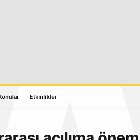
Konular
Etkinlikler
rarası açılıma önem