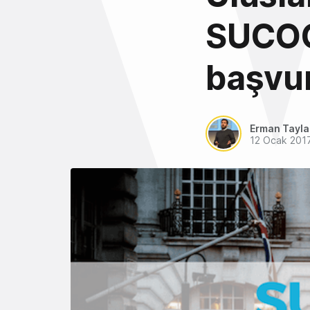
SUCOO
başvur
Erman Tayl
12 Ocak 201