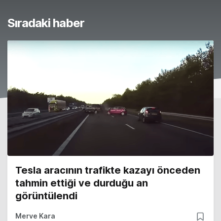
Sıradaki haber
Tesla aracının trafikte kazayı önceden
tahmin ettiği ve durduğu an
görüntülendi
Merve Kara