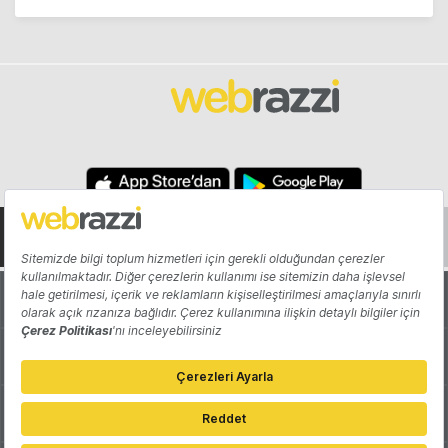
Hakkında
Yazarlar
Katkıda Bulun
Reklam
Girişiminizi Tanıtın
İletişim