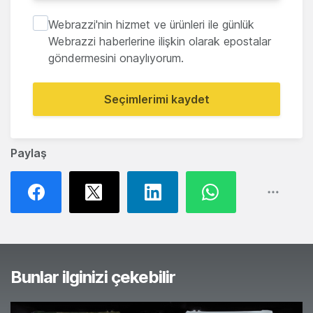
Webrazzi'nin hizmet ve ürünleri ile günlük
Webrazzi haberlerine ilişkin olarak epostalar
göndermesini onaylıyorum.
Seçimlerimi kaydet
Paylaş
Bunlar ilginizi çekebilir