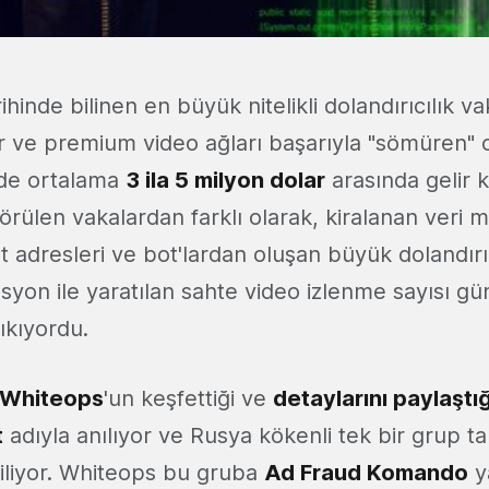
rihinde bilinen en büyük nitelikli dolandırıcılık vak
ar ve premium video ağları başarıyla "sömüren"
nde ortalama
3 ila 5 milyon dolar
arasında gelir k
ülen vakalardan farklı olarak, kiralanan veri m
t adresleri ve bot'lardan oluşan büyük dolandırıc
syon ile yaratılan sahte video izlenme sayısı g
ıkıyordu.
Whiteops
'un keşfettiği ve
detaylarını paylaştığ
t
adıyla anılıyor ve Rusya kökenli tek bir grup t
rtiliyor. Whiteops bu gruba
Ad Fraud Komando
y