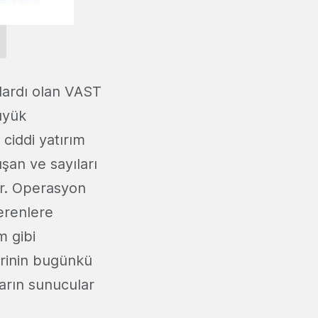
dardı olan VAST
üyük
ciddi yatırım
şan ve sayıları
yor. Operasyon
verenlere
m gibi
erinin bugünkü
ların sunucular