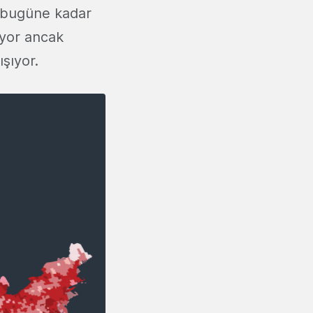
 bugüne kadar
üyor ancak
şıyor.