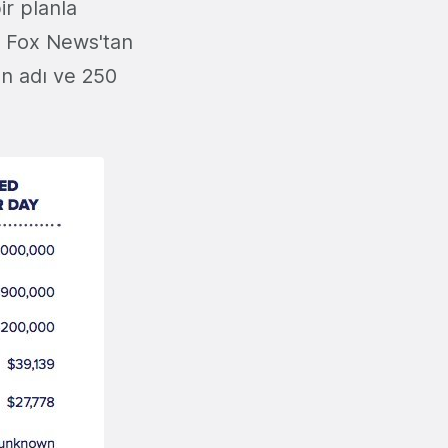
ir planla
, Fox News'tan
an adı ve 250