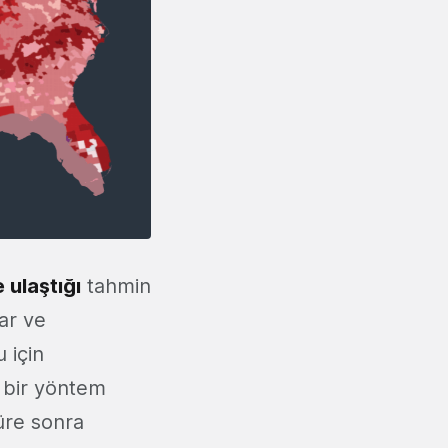
 ulaştığı
tahmin
ar ve
 için
ı bir yöntem
süre sonra