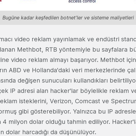
Bugüne kadar keşfedilen botnet'ler ve sisteme maliyetleri
amacı video reklam yayınlamak ve endüstri stan
llanan Methbot, RTB yöntemiyle bu sayfalara b
ine video reklam almayı başarıyor. Methbot için 
ın ABD ve Hollanda'daki veri merkezlerinde çalı
asında değişen sunucuları kullandıkları belirtili
çek IP adresi alan hacker'lar böylelikle reklam 
e reklam isteklerini, Verizon, Comcast ve Spectru
ormuş gibi gösterebiliyor. Yalnızca bu IP adresl
 4 milyon dolar olduğu tahmin ediliyor. Hacker'
bin dolar harcadığı da düşünülüyor.