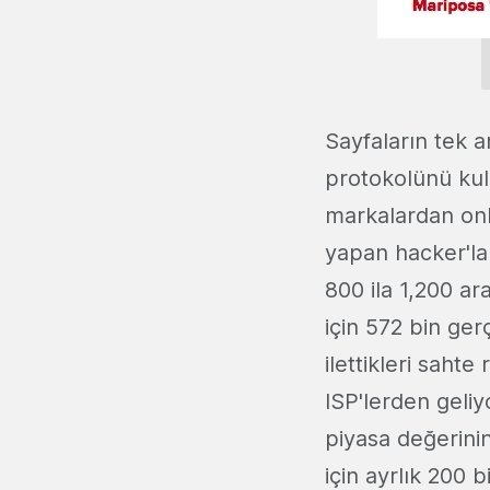
Sayfaların tek 
protokolünü ku
markalardan onl
yapan hacker'lar
800 ila 1,200 ar
için 572 bin ger
ilettikleri saht
ISP'lerden geliy
piyasa değerinin
için ayrlık 200 