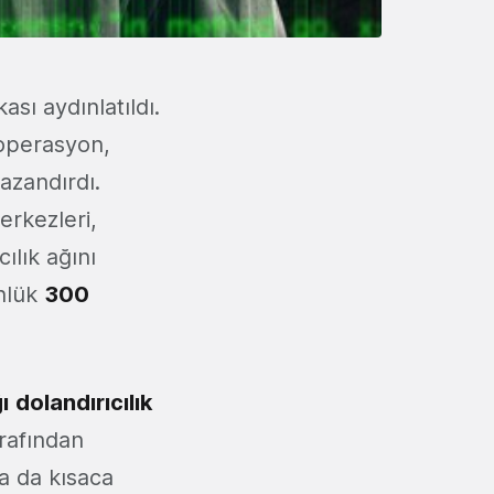
ası aydınlatıldı.
 operasyon,
azandırdı.
erkezleri,
ılık ağını
ünlük
300
ı
dolandırıcılık
arafından
a da kısaca