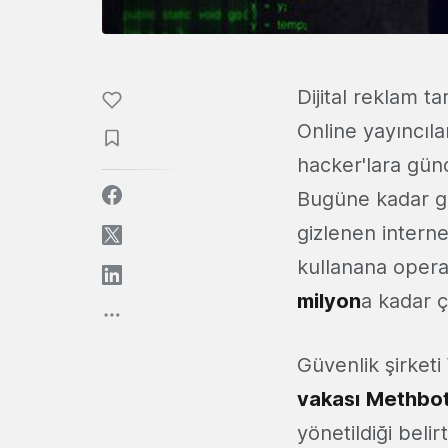
Dijital reklam ta
Online yayıncıl
hacker'lara gü
Bugüne kadar gör
gizlenen interne
kullanana opera
milyon
a kadar ç
Güvenlik şirketi
vakası
Methbo
yönetildiği beli