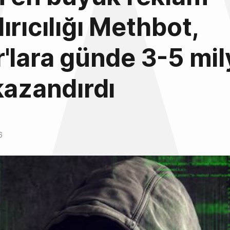
ırıcılığı Methbot,
'lara günde 3-5 mi
kazandırdı
6