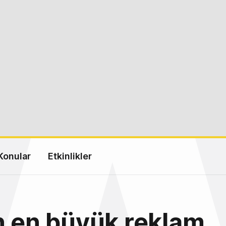
Konular
Etkinlikler
n en büyük reklam