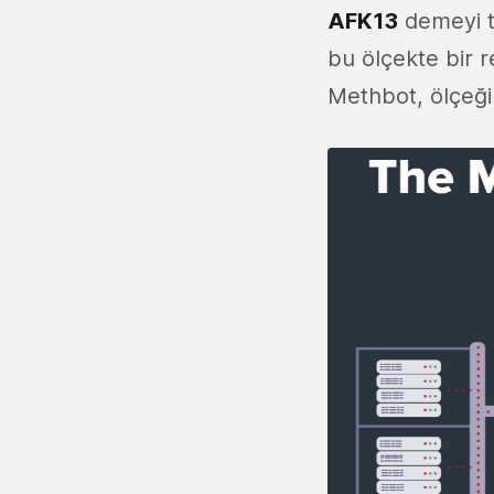
AFK13
demeyi t
bu ölçekte bir r
Methbot, ölçeği 