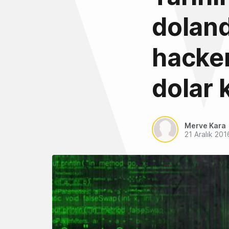
doland
hacker
dolar 
Merve Kara
21 Aralık 201