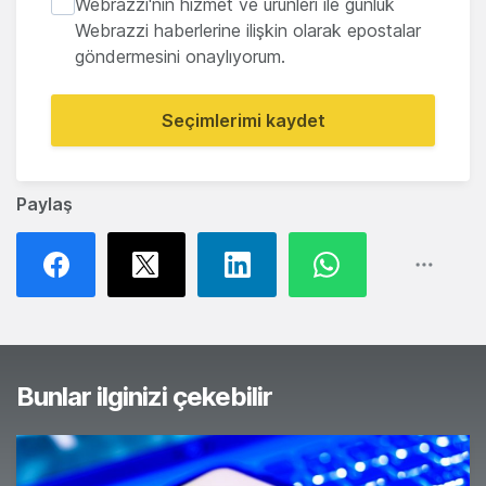
Webrazzi'nin hizmet ve ürünleri ile günlük
Webrazzi haberlerine ilişkin olarak epostalar
göndermesini onaylıyorum.
Seçimlerimi kaydet
Paylaş
Bunlar ilginizi çekebilir