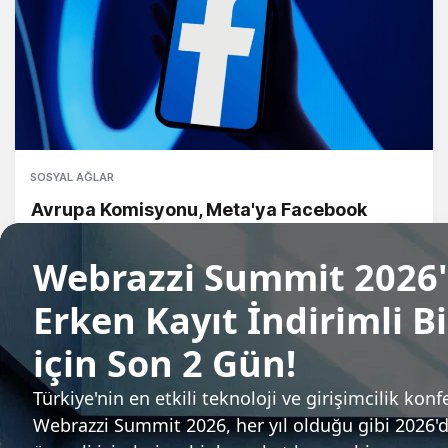
SOSYAL AĞLAR
Avrupa Komisyonu, Meta'ya Facebook
Marketplace'deki uygulamaları nedeniyle
797,7 milyon euro ceza verdi
Tuğçe İçözü
Sıradaki haber