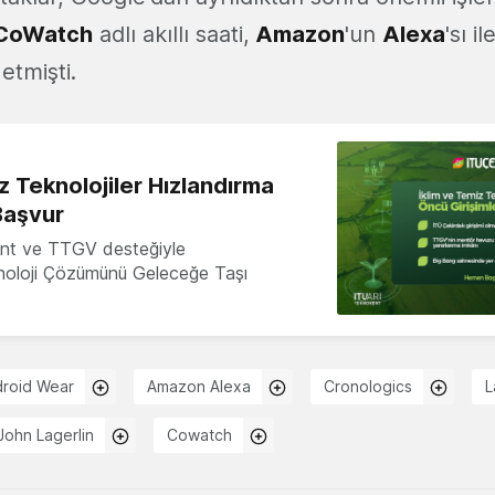
CoWatch
adlı akıllı saati,
Amazon
'un
Alexa
'sı i
etmişti.
z Teknolojiler Hızlandırma
Başvur
nt ve TTGV desteğiyle
knoloji Çözümünü Geleceğe Taşı
roid Wear
Amazon Alexa
Cronologics
L
John Lagerlin
Cowatch