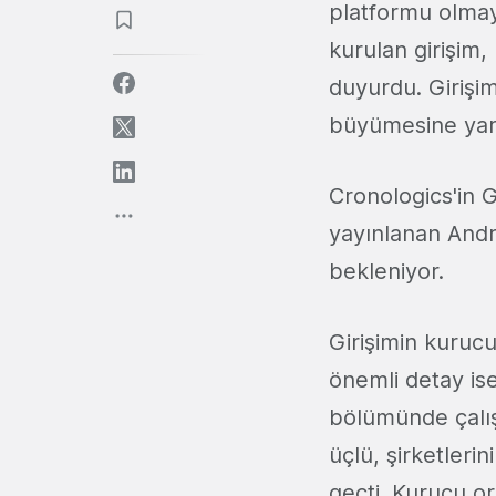
platformu olmay
kurulan girişim,
duyurdu. Giriş
büyümesine yar
Cronologics'in G
yayınlanan Andr
bekleniyor.
Girişimin kurucu
önemli detay is
bölümünde çalış
üçlü, şirketleri
geçti. Kurucu or