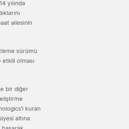
014 yılında
ıklarını
saat ailesinin
önizleme sürümü
etkili olması
le bir diğer
eliştirme
ologics'i kuran
iyesi altına
r başarak,