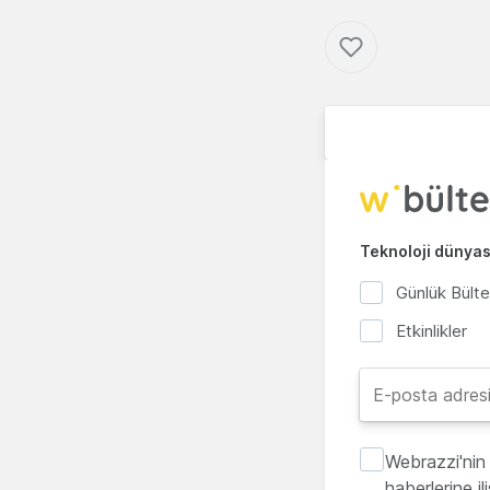
Teknoloji dünyası
Günlük Bült
Etkinlikler
Webrazzi'nin 
haberlerine i