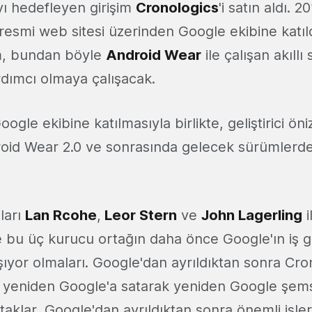
ı hedefleyen girişim
Cronologics
'i satın aldı. 2
 resmi web sitesi üzerinden Google ekibine katıld
im, bundan böyle
Android Wear
ile çalışan akıllı 
dımcı olmaya çalışacak.
oogle ekibine katılmasıyla birlikte, geliştirici 
oid Wear 2.0 ve sonrasında gelecek sürümlerde 
ları
Lan Rcohe
,
Leor Stern
ve
John Lagerling
i
e bu üç kurucu ortağın daha önce Google'ın iş g
ıyor olmaları. Google'dan ayrıldıktan sonra Cron
ni yeniden Google'a satarak yeniden Google şems
taklar, Google'dan ayrıldıktan sonra önemli işle