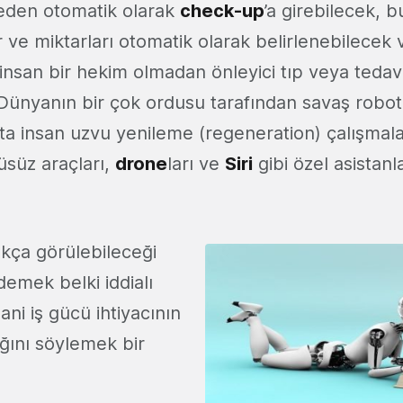
eden otomatik olarak
check-up
’a girebilecek, 
ar ve miktarları otomatik olarak belirlenebilecek 
nsan bir hekim olmadan önleyici tıp veya tedavi 
 Dünyanın bir çok ordusu tarafından savaş robotla
atta insan uzvu yenileme (regeneration) çalışmala
üsüz araçları,
drone
ları ve
Siri
gibi özel asistan
kça görülebileceği
demek belki iddialı
ani iş gücü ihtiyacının
ğını söylemek bir