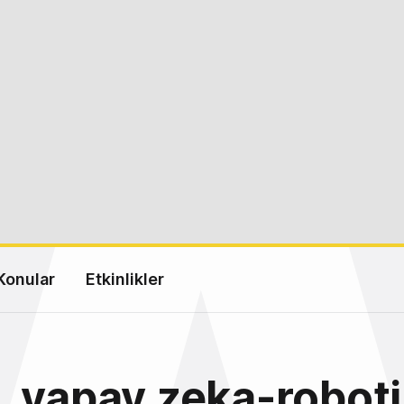
Konular
Etkinlikler
 yapay zeka-roboti