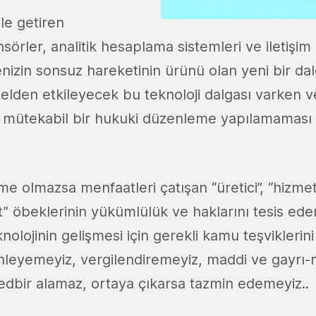
ale getiren
nsörler, analitik hesaplama sistemleri ve iletişim 
enizin sonsuz hareketinin ürünü olan yeni bir dal
lden etkileyecek bu teknoloji dalgası varken v
a mütekabil bir hukuki düzenleme yapılamaması k
 olmazsa menfaatleri çatışan “üretici”, “hizmet 
et” öbeklerinin yükümlülük ve haklarını tesis ed
nolojinin gelişmesi için gerekli kamu teşviklerini
enleyemeyiz, vergilendiremeyiz, maddi ve gayrı-
tedbir alamaz, ortaya çıkarsa tazmin edemeyiz..