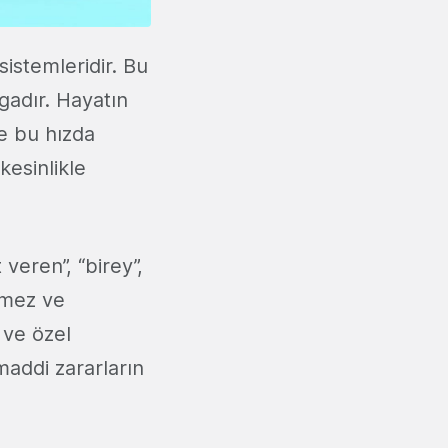
sistemleridir. Bu
gadır. Hayatın
e bu hızda
esinlikle
veren”, “birey”,
emez ve
 ve özel
maddi zararların