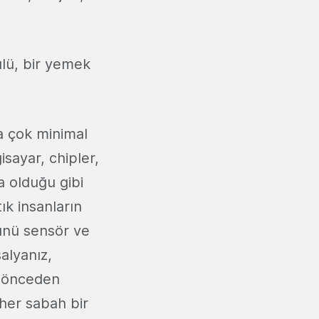
ülü, bir yemek
a çok minimal
isayar, chipler,
 olduğu gibi
ık insanların
rünü sensör ve
alyanız,
e, önceden
u her sabah bir