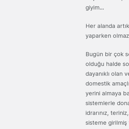
giyim…
Her alanda artık
yaparken olmazsa
Bugün bir çok s
olduğu halde sof
dayanıklı olan 
domestik amaçlı 
yerini almaya ba
sistemlerle don
idrarınız, terini
sisteme girilmiş 