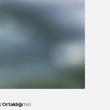
 Ortaklığı
’nın