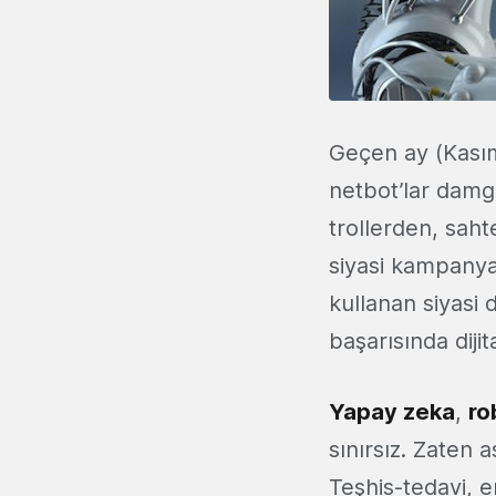
Geçen ay (Kasım
netbot’lar damga
trollerden, sahte
siyasi kampanya
kullanan siyasi
başarısında dijit
Yapay zeka
,
ro
sınırsız. Zaten 
Teşhis-tedavi, e