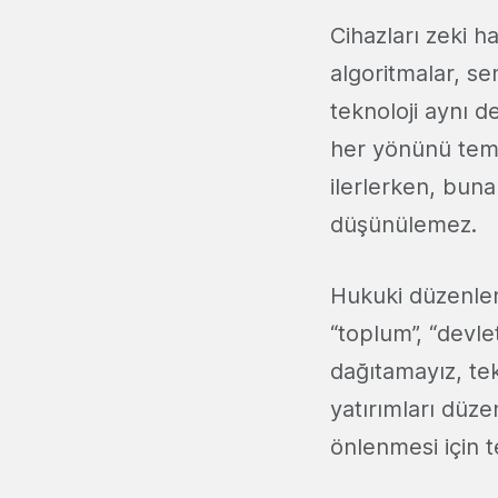
Cihazları zeki h
algoritmalar, se
teknoloji aynı d
her yönünü teme
ilerlerken, bun
düşünülemez.
Hukuki düzenleme
“toplum”, “devl
dağıtamayız, tek
yatırımları düz
önlenmesi için 