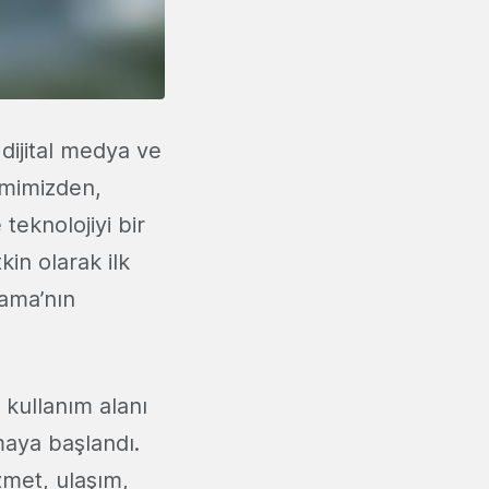
ijital medya ve
limimizden,
 teknolojiyi bir
in olarak ilk
bama’nın
 kullanım alanı
lmaya başlandı.
zmet, ulaşım,