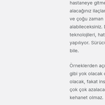
hastaneye gitm
alacağınız ilaçl
ve çoğu zaman i
alabileceksiniz.
teknolojileri, h
yapılıyor. Sürüc
bile.
Örneklerden açı
gibi yok olacak 
olacak, fakat ins
çok çok azalaca
kehanet olmaz.