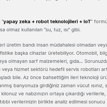
 “
yapay zeka + robot teknolojileri + IoT
” form
 olmaz kullanılan “su, tuz, ısı” gibi.
eri üretim bandı insan müdahalesi olmadan vey
istike başka cihazlar üretebiliyor. Otomobil, bilg
veya olmayan sarf malzemeleri, gıda… Sorunuzda
veya hizmet sektörü hedefli servis robotları art
şladı bile. Az önce bahsettiğim ileri teknoloji ü
anmış banyonuza girdiğiniz zaman vücut ısınız, s
z, kilonuz ve nabzınızın ortaya çıkardığı verilerl
tıbbi verilerinizin birlikte analiz edilmesi sonuc