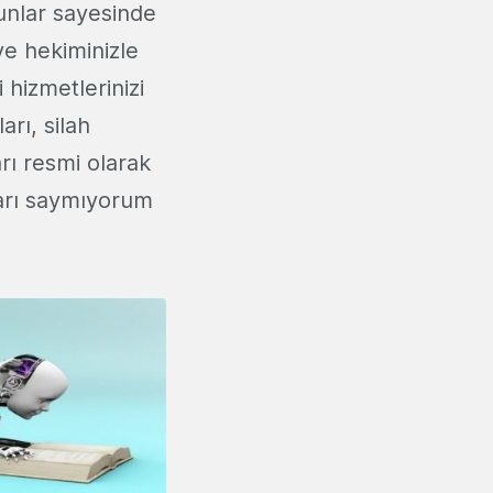
bunlar sayesinde
ve hekiminizle
hizmetlerinizi
rı, silah
rı resmi olarak
ları saymıyorum