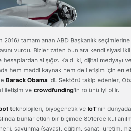
 2016) tamamlanan ABD Başkanlık seçimlerine d
sını vurdu. Bizler zaten bunlara kendi siyasi ik
 hesaplardan alışığız. Kaldı ki, dijital medyayı ve
da hem maddi kaynak hem de iletişim için en etk
 de
Barack Obama
idi. Sektörü takip edenler, O
al iletişim ve
crowdfunding
'in rolünü iyi bilir.
bot t
eknolojileri, biyogenetik ve
IoT
’nin dünyada
aslında bunlar etkin bir biçimde 80’lerde kullanı
nerji, savunma (savaş), eğitim, sanat, üretim, hi