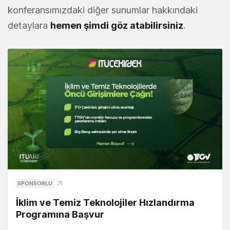
konferansımızdaki diğer sunumlar hakkındaki
detaylara
hemen şimdi göz atabilirsiniz
.
SPONSORLU
İklim ve Temiz Teknolojiler Hızlandırma
Programına Başvur