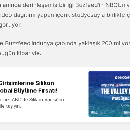
lanında derinleşen iş birliği Buzfeed'in NBCUniv
ideo dağıtımı yapan içerik stüdyosuyla birlikte 
görüyor.
e Buzzfeed'indünya çapında yaklaşık 200 milyon 
bugün itibariyle.
irişimlerine Silikon
lobal Büyüme Fırsatı!
minizi ABD'de Silikon Vadisi'nin
le taşıyın.