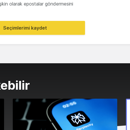
lişkin olarak epostalar göndermesini
Seçimlerimi kaydet
ebilir