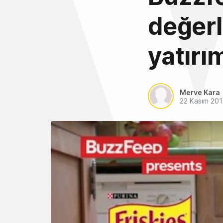
değerl
yatırım
Merve Kara
22 Kasım 20