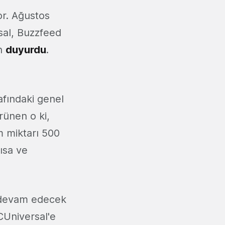
or. Ağustos
al, Buzzfeed
en
duyurdu
.
rafındaki genel
örünen o ki,
m miktarı 500
ısa ve
e devam edecek
CUniversal'e