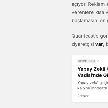
açıyor. Reklam a
verenlere kısa v
başlamasını ön 
Quantcast'e gör
ziyaretçisi
var
, 
SPONSORLU
Yapay Zekâ G
Vadisi'nde G
Yapay zekâ girişi
kalbine Innogate i
Adrazzi