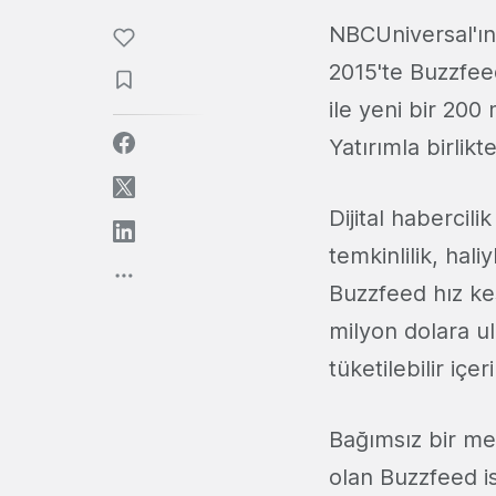
NBCUniversal'ın
2015'te Buzzfe
ile yeni bir 200
Yatırımla birlik
Dijital habercili
temkinlilik, hali
Buzzfeed hız ke
milyon dolara u
tüketilebilir iç
Bağımsız bir me
olan Buzzfeed is