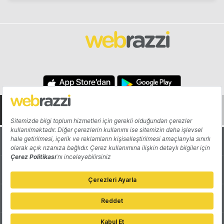
Hakkında
Yazarlar
Katkıda Bulun
Reklam
Girişiminizi Tanıtın
İletişim