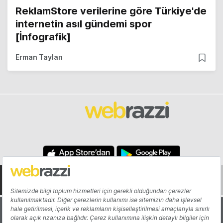
ReklamStore verilerine göre Türkiye'de
internetin asıl gündemi spor
[İnfografik]
Erman Taylan
Hakkında
Yazarlar