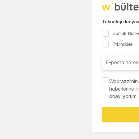
Teknoloji dünyası
Günlük Bült
Etkinlikler
Webrazzi'nin 
haberlerine i
onaylıyorum.