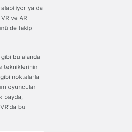
 alabiliyor ya da
ef VR ve AR
ünü de takip
gibi bu alanda
 tekniklerinin
gibi noktalarla
tüm oyuncular
ak payda,
 VR'da bu