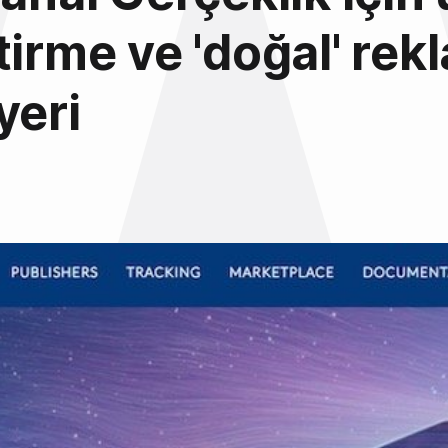
tirme ve 'doğal' rek
yeri
6