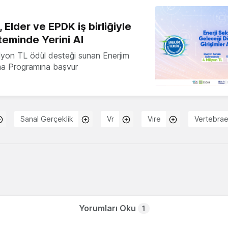
 Elder ve EPDK iş birliğiyle
teminde Yerini Al
milyon TL ödül desteği sunan Enerjim
ma Programına başvur
Sanal Gerçeklik
Vr
Vire
Vertebra
Yorumları Oku
1