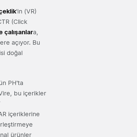
çeklik
'in (VR)
TR (Click
 çalışanlar
a,
lere açıyor. Bu
si doğal
ün PH'ta
Vire, bu içerikler
V
R içeriklerine
erleştirmeye
nal ürünler