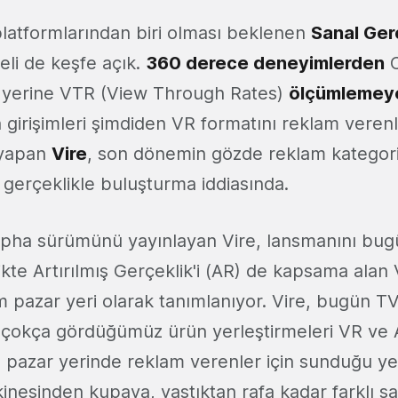
latformlarından biri olması beklenen
Sanal Ger
eli de keşfe açık.
360 derece deneyimlerden
C
 yerine VTR (View Through Rates)
ölçümlemeye
h girişimleri şimdiden VR formatını reklam veren
ş yapan
Vire
, son dönemin gözde reklam kategori
 gerçeklikle buluşturma iddiasında.
lpha sürümünü yayınlayan Vire, lansmanını bug
likte Artırılmış Gerçeklik'i (AR) de kapsama alan 
m pazar yeri olarak tanımlanıyor. Vire, bugün T
çokça gördüğümüz ürün yerleştirmeleri VR ve A
ın pazar yerinde reklam verenler için sunduğu y
inesinden kupaya, yastıktan rafa kadar farklı sa