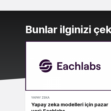
Bunlar ilginizi çek
YAPAY ZEKA
Yapay zeka modelleri için pazar