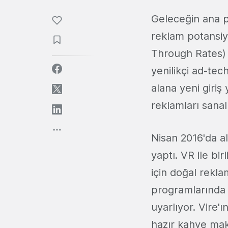
Geleceğin ana p
reklam potansiy
Through Rates)
yenilikçi ad-tec
alana yeni giri
reklamları sanal
Nisan 2016'da a
yaptı. VR ile bir
için doğal rekla
programlarında 
uyarlıyor. Vire'
hazır kahve mak