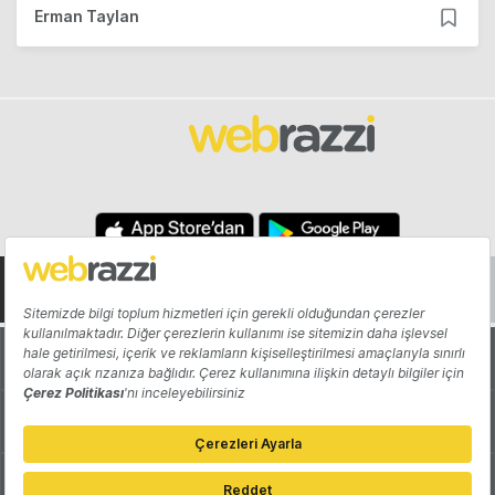
Erman Taylan
Hakkında
Yazarlar
Katkıda Bulun
Reklam
Girişiminizi Tanıtın
İletişim