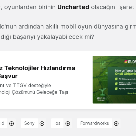
r, oyunlardan birinin
Uncharted
olacağını işaret 
o'nun ardından akıllı mobil oyun dünyasına gir
adığı başarıyı yakalayabilecek mi?
z Teknolojiler Hızlandırma
Başvur
nt ve TTGV desteğiyle
knoloji Çözümünü Geleceğe Taşı
id
Sony
Ios
Forwardworks