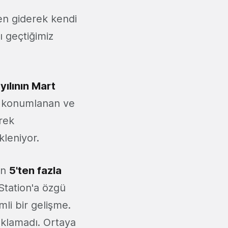
den giderek kendi
ı geçtiğimiz
yılının Mart
ak konumlanan ve
rek
kleniyor.
ın
5'ten fazla
Station'a özgü
li bir gelişme.
ıklamadı. Ortaya