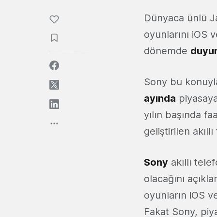
Dünyaca ünlü J
oyunlarını iOS v
dönemde
duyu
Sony bu konuyla 
ayında
piyasaya
yılın başında f
geliştirilen akı
Sony
akıllı tele
olacağını açıkl
oyunların iOS v
Fakat Sony, piya