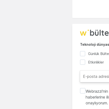
Teknoloji dünyası
Günlük Bült
Etkinlikler
Webrazzi'nin 
haberlerine i
onaylıyorum.