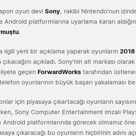
apon oyun devi
Sony
, rakibi Nintendo'nun izin
e Android platformlarına uyarlama kararı aldığın
rmuştu
.
ilgili yeni bir açıklama yaparak oyunların
2018 
 çıkacağını açıkladı. Sony'nin alt markası olar
aaliyete geçen
ForwardWorks
tarafından üstlene
llı telefon oyunlarının büyük başarı yakalaması be
fonlar için piyasaya çıkartacağı oyunların sayısın
arken, Sony Computer Entertainment imzalı Play
e Android platformlarında görecek olmamız önem
saya çıkaracağı bu oyunların hiçbirinin adını aç