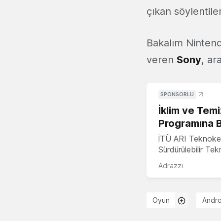
çıkan söylentile
Bakalım Nintend
veren
Sony
, ar
SPONSORLU
İklim ve Temi
Programına 
İTÜ ARI Teknoke
Sürdürülebilir Te
Adrazzi
Oyun
Andro