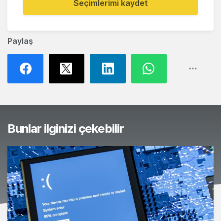
Seçimlerimi kaydet
Paylaş
Bunlar ilginizi çekebilir