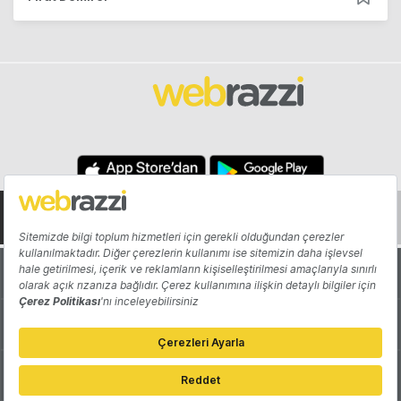
Hakkında
Yazarlar
Katkıda Bulun
Reklam
Girişiminizi Tanıtın
İletişim