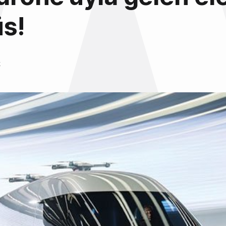
s!
k
6