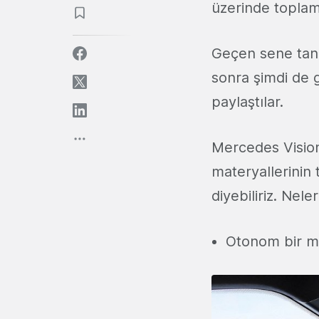
üzerinde toplam
Geçen sene tanı
sonra şimdi de g
paylaştılar.
Mercedes Vision
materyallerinin 
diyebiliriz. Nele
Otonom bir me