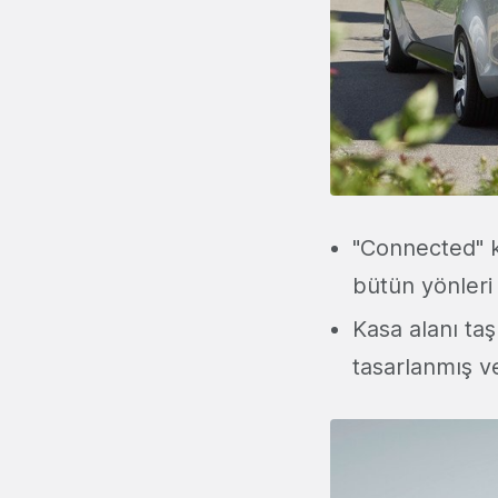
"Connected" k
bütün yönleri i
Kasa alanı ta
tasarlanmış v