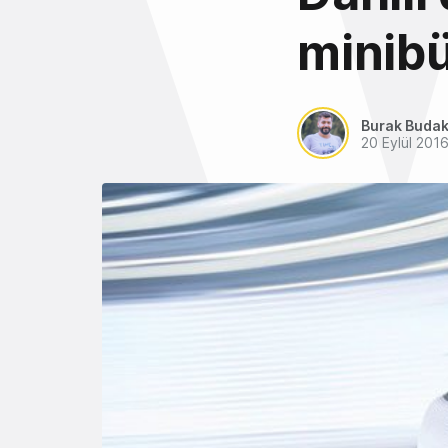
minibü
Burak Buda
20 Eylül 201