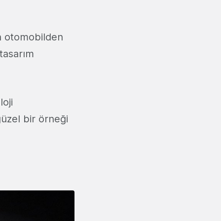
en otomobilden
 tasarım
oji
güzel bir örneği