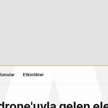
Konular
Etkinlikler
 drone'uyla gelen ele