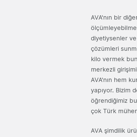
AVA'nın bir diğer
ölçümleyebilme
diyetiysenler ve
çözümleri sunmay
kilo vermek bunu
merkezli girişim
AVA'nın hem ku
yapıyor. Bizim 
öğrendiğimiz bu
çok Türk mühen
AVA şimdilik ür