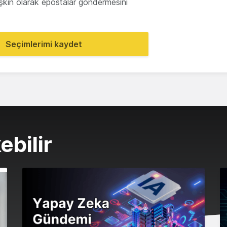
lişkin olarak epostalar göndermesini
Seçimlerimi kaydet
ebilir