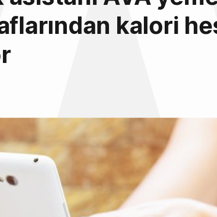
aflarından kalori he
r
6