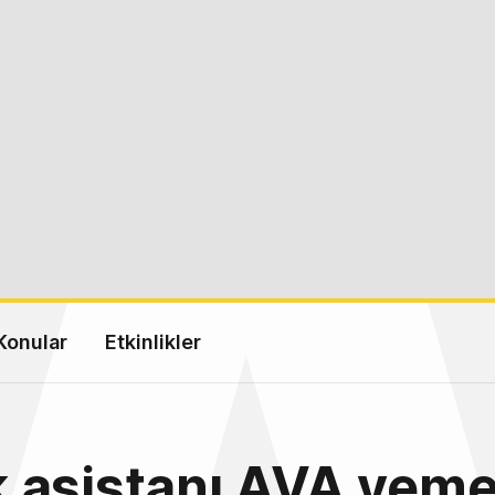
Konular
Etkinlikler
 asistanı AVA yem