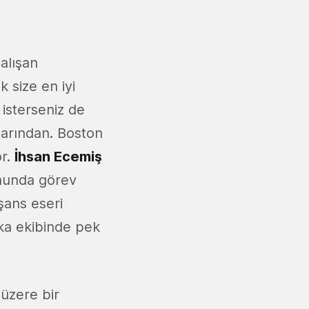
alışan
 size en iyi
 isterseniz de
larından. Boston
or.
İhsan Ecemiş
nunda görev
şans eseri
ka ekibinde pek
 üzere bir