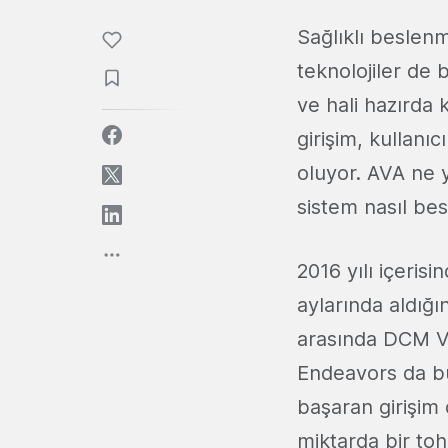
Sağlıklı beslen
teknolojiler de b
ve hali hazırda
girişim, kullan
oluyor. AVA ne yi
sistem nasıl be
2016 yılı içerisi
aylarında aldığı
arasında DCM V
Endeavors da b
başaran girişim
miktarda bir to