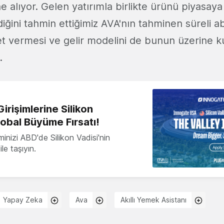
e alıyor. Gelen yatırımla birlikte ürünü piyasay
ğini tahmin ettiğimiz AVA'nın tahminen süreli a
et vermesi ve gelir modelini de bunun üzerine k
.
irişimlerine Silikon
lobal Büyüme Fırsatı!
minizi ABD'de Silikon Vadisi'nin
le taşıyın.
Yapay Zeka
Ava
Akıllı Yemek Asistanı