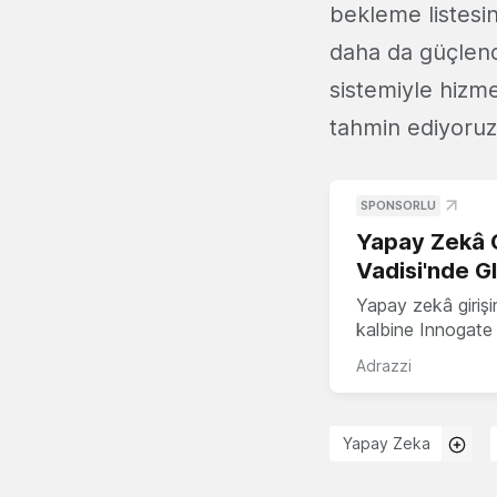
bekleme listesin
daha da güçlendi
sistemiyle hizm
tahmin ediyoruz
SPONSORLU
Yapay Zekâ G
Vadisi'nde G
Yapay zekâ girişi
kalbine Innogate i
Adrazzi
Yapay Zeka