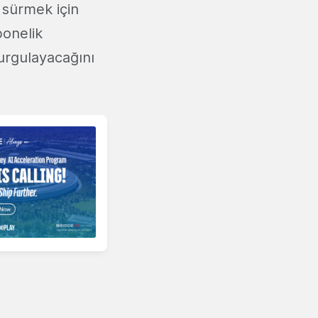
a sürmek için
bonelik
urgulayacağını