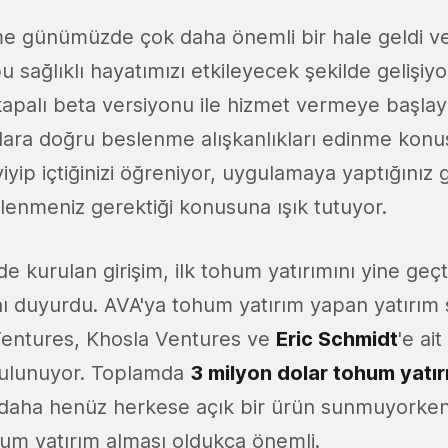
me günümüzde çok daha önemli bir hale geldi ve 
u sağlıklı hayatımızı etkileyecek şekilde gelişiyo
 kapalı beta versiyonu ile hizmet vermeye başla
ıcılara doğru beslenme alışkanlıkları edinme kon
yip içtiğinizi öğreniyor, uygulamaya yaptığınız gi
slenmeniz gerektiği konusuna ışık tutuyor.
nde kurulan girişim, ilk tohum yatırımını yine geç
nı duyurdu. AVA'ya tohum yatırım yapan yatırım ş
entures, Khosla Ventures ve
Eric Schmidt
'e ai
ulunuyor. Toplamda
3 milyon dolar tohum yatır
 daha henüz herkese açık bir ürün sunmuyorken
hum yatırım alması oldukça önemli.