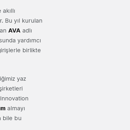
akıllı
r. Bu yıl kurulan
yan
AVA
adlı
usunda yardımcı
rişlerle birlikte
tiğimiz yaz
irketleri
t Innovation
ım
almayı
 bile bu