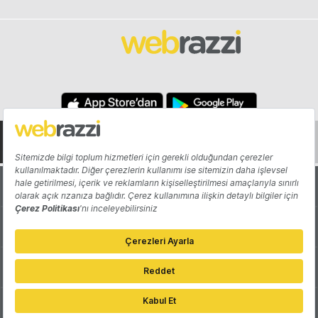
Hakkında
Yazarlar
Katkıda Bulun
Reklam
Girişiminizi Tanıtın
İletişim
Çerez Tercihleri
Gizlilik Politikası