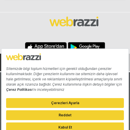
Hakkında
Yazarlar
Katkıda Bulun
Reklam
Girişiminizi Tanıtın
İletişim